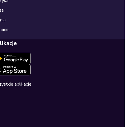
ityka
sa
gia
mans
likacje
ystkie aplikacje