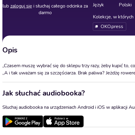
Język
Polski
lub
zaloguj się
i słuchaj całego odcinka za
darmo
Kolekcje, w których 
OKO.press
Opis
„Czasem muszę wybrać się do sklepu trzy razy, żeby kupić to, c
„A i tak uważam się za szczęściarza. Brak paliwa? Jeżdżę rower
Jak słuchać audiobooka?
Słuchaj audiobooka na urządzeniach Android i iOS w aplikacji Au