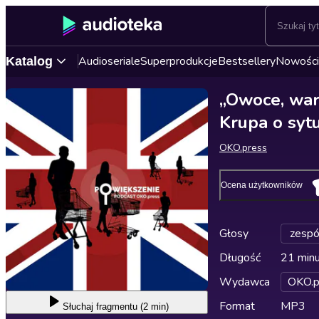
Audioseriale
Superprodukcje
Bestsellery
Nowości
Katalog
„Owoce, war
Krupa o sytu
OKO.press
Ocena użytkowników
Głosy
zespó
Długość
21 min
Wydawca
OKO.p
Format
MP3
Słuchaj
fragmentu (2 min)