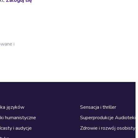
kt.
Zaloguj się
owane i
ka języków
Sensacja i thriller
ki humanistyczne
Superprodukcje Audioteki
casty i audycje
Zdrowie i rozwój osobisty