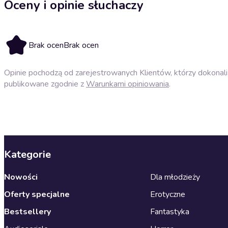
Oceny i opinie słuchaczy
Brak ocen
Brak ocen
Opinie pochodzą od zarejestrowanych Klientów, którzy dokonali 
publikowane zgodnie z
Warunkami opiniowania
.
Kategorie
Nowości
Dla młodzieży
Oferty specjalne
Erotyczne
Bestsellery
Fantastyka