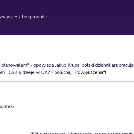
znajdziesz ten produkt
:
o planowałem" - opowiada Jakub Krupa, polski dziennikarz pracuj
em". Co się dzieje w UK? Posłuchaj „Powiększenia"!
dioteki