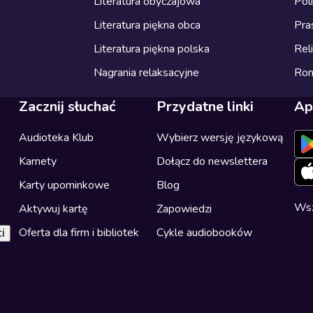
Literatura obyczajowa
Pol
Literatura piękna obca
Pra
Literatura piękna polska
Reli
Nagrania relaksacyjne
Ro
Zacznij słuchać
Przydatne linki
Ap
Audioteka Klub
Wybierz wersję językową
Karnety
Dołącz do newslettera
Karty upominkowe
Blog
Wsz
Aktywuj kartę
Zapowiedzi
Oferta dla firm i bibliotek
Cykle audiobooków
i