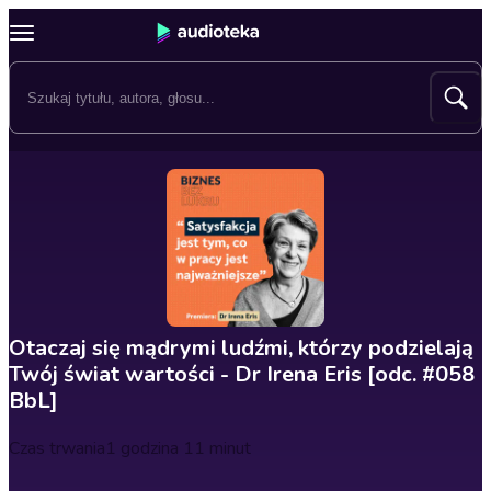
Otaczaj się mądrymi ludźmi, którzy podzielają
Twój świat wartości - Dr Irena Eris [odc. #058
BbL]
Czas trwania
1 godzina 11 minut