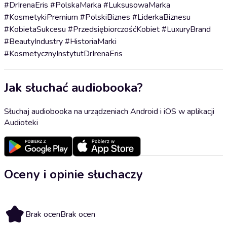
#DrIrenaEris #PolskaMarka #LuksusowaMarka
#KosmetykiPremium #PolskiBiznes #LiderkaBiznesu
#KobietaSukcesu #PrzedsiębiorczośćKobiet #LuxuryBrand
#BeautyIndustry #HistoriaMarki
#KosmetycznyInstytutDrIrenaEris
Jak słuchać audiobooka?
Słuchaj audiobooka na urządzeniach Android i iOS w aplikacji
Audioteki
Oceny i opinie słuchaczy
Brak ocen
Brak ocen