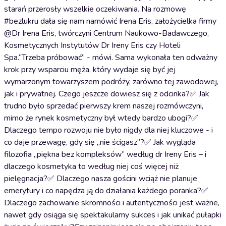
starań przerosły wszelkie oczekiwania. Na rozmowę
#bezlukru dała się nam namówić Irena Eris, założycielka firmy
@Dr Irena Eris, twórczyni Centrum Naukowo-Badawczego,
Kosmetycznych Instytutów Dr Ireny Eris czy Hoteli
Spa.“Trzeba próbować” - mówi. Sama wykonała ten odważny
krok przy wsparciu męża, który wydaje się być jej
wymarzonym towarzyszem podróży, zarówno tej zawodowej,
jak i prywatnej. Czego jeszcze dowiesz się z odcinka?✅ Jak
trudno było sprzedać pierwszy krem naszej rozmówczyni,
mimo że rynek kosmetyczny był wtedy bardzo ubogi?✅
Dlaczego tempo rozwoju nie było nigdy dla niej kluczowe - i
co daje przewagę, gdy się „nie ścigasz”?✅ Jak wygląda
filozofia „piękna bez kompleksów” według dr Ireny Eris – i
dlaczego kosmetyka to według niej coś więcej niż
pielęgnacja?✅ Dlaczego nasza gościni wciąż nie planuje
emerytury i co napędza ją do działania każdego poranka?✅
Dlaczego zachowanie skromności i autentyczności jest ważne,
nawet gdy osiąga się spektakularny sukces i jak unikać pułapki