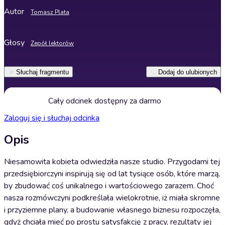
Autor
Tomasz Plata
Głosy
Zepół lektorów
Słuchaj fragmentu
Dodaj do ulubionych
Cały odcinek dostępny za darmo
Zaloguj się i słuchaj odcinka
Opis
Niesamowita kobieta odwiedziła nasze studio. Przygodami tej
przedsiębiorczyni inspirują się od lat tysiące osób, które marzą,
by zbudować coś unikalnego i wartościowego zarazem. Choć
nasza rozmówczyni podkreślała wielokrotnie, iż miała skromne
i przyziemne plany, a budowanie własnego biznesu rozpoczęła,
gdyż chciała mieć po prostu satysfakcję z pracy, rezultaty jej