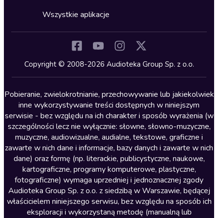
Cykle audiobooków
Horror
Wszystkie aplikacje
Inne języki
Komedia
Kryminały
Copyright © 2008-2026 Audioteka Group Sp. z o.o.
Lektury szkolne
Literatura anglojęzyczna
Pobieranie, zwielokrotnianie, przechowywanie lub jakiekolwiek
inne wykorzystywanie treści dostępnych w niniejszym
Literatura faktu
serwisie - bez względu na ich charakter i sposób wyrażenia (w
szczególności lecz nie wyłącznie: słowne, słowno-muzyczne,
Literatura obyczajowa
muzyczne, audiowizualne, audialne, tekstowe, graficzne i
Literatura piękna obca
zawarte w nich dane i informacje, bazy danych i zawarte w nich
dane) oraz formę (np. literackie, publicystyczne, naukowe,
Literatura piękna polska
kartograficzne, programy komputerowe, plastyczne,
Nagrania relaksacyjne
fotograficzne) wymaga uprzedniej i jednoznacznej zgody
Audioteka Group Sp. z o.o. z siedzibą w Warszawie, będącej
Nauka języków
właścicielem niniejszego serwisu, bez względu na sposób ich
Nauki humanistyczne
eksploracji i wykorzystaną metodę (manualną lub