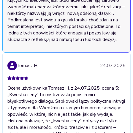
idących konsekwencjach. Słuchacze doceniają zarówno 
wierność materiałowi źródłowemu, jak i jakość realizacji – 
niektórzy nazywają ją wręcz „nową odsłoną klasyki”. 
Podkreślana jest świetna gra aktorska, choć zdania na 
temat interpretacji niektórych postaci są podzielone. To 
jedna z tych opowieści, które angażują i pozostawiają 
słuchacza z refleksją nad naturą losu i ludzkich decyzji.
Tomasz H.
24.07.2025
Ocena użytkownika Tomasz H. z 24.07.2025, ocena 5;
„Kwestia ceny” to mistrzowski popis ironii i
błyskotliwego dialogu. Sapkowski łączy polityczne intrygi
z typowym dla Wiedźmina czarnym humorem, serwując
opowieść, w której nic nie jest takie, jak się wydaje.
Historia pokazuje, że „kwestia ceny” dotyczy nie tylko
złota, ale i moralności. Krótko, treściwie i z pazurem –