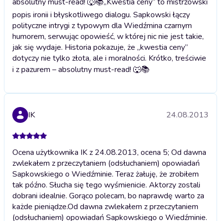
absolutny must-read! 🐺📚
„Kwestia ceny” to mistrzowski
popis ironii i błyskotliwego dialogu. Sapkowski łączy
polityczne intrygi z typowym dla Wiedźmina czarnym
humorem, serwując opowieść, w której nic nie jest takie,
jak się wydaje. Historia pokazuje, że „kwestia ceny”
dotyczy nie tylko złota, ale i moralności. Krótko, treściwie
i z pazurem – absolutny must-read! 🐺📚
IK
24.08.2013
Ocena użytkownika IK z 24.08.2013, ocena 5; Od dawna
zwlekałem z przeczytaniem (odsłuchaniem) opowiadań
Sapkowskiego o Wiedźminie. Teraz żałuję, że zrobiłem
tak późno. Słucha się tego wyśmienicie. Aktorzy zostali
dobrani idealnie. Gorąco polecam, bo naprawdę warto za
każde pieniądze.
Od dawna zwlekałem z przeczytaniem
(odsłuchaniem) opowiadań Sapkowskiego o Wiedźminie.