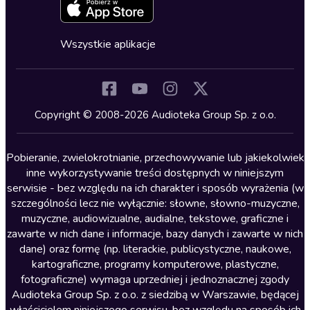
Zapowiedzi
Fantastyka
Cykle audiobooków
Horror
Wszystkie aplikacje
Inne języki
Komedia
Kryminały
Copyright © 2008-2026 Audioteka Group Sp. z o.o.
Lektury szkolne
Literatura anglojęzyczna
Pobieranie, zwielokrotnianie, przechowywanie lub jakiekolwiek
inne wykorzystywanie treści dostępnych w niniejszym
Literatura faktu
serwisie - bez względu na ich charakter i sposób wyrażenia (w
szczególności lecz nie wyłącznie: słowne, słowno-muzyczne,
Literatura obyczajowa
muzyczne, audiowizualne, audialne, tekstowe, graficzne i
Literatura piękna obca
zawarte w nich dane i informacje, bazy danych i zawarte w nich
dane) oraz formę (np. literackie, publicystyczne, naukowe,
Literatura piękna polska
kartograficzne, programy komputerowe, plastyczne,
Nagrania relaksacyjne
fotograficzne) wymaga uprzedniej i jednoznacznej zgody
Audioteka Group Sp. z o.o. z siedzibą w Warszawie, będącej
Nauka języków