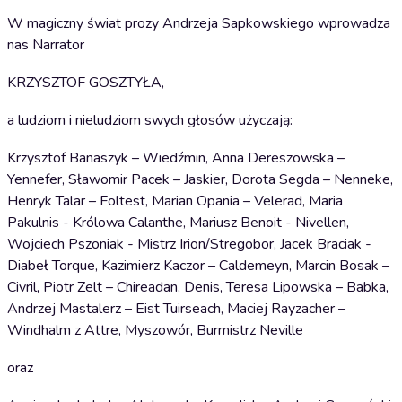
W magiczny świat prozy Andrzeja Sapkowskiego wprowadza
nas Narrator
KRZYSZTOF GOSZTYŁA,
a ludziom i nieludziom swych głosów użyczają:
Krzysztof Banaszyk – Wiedźmin, Anna Dereszowska –
Yennefer, Sławomir Pacek – Jaskier, Dorota Segda – Nenneke,
Henryk Talar – Foltest, Marian Opania – Velerad, Maria
Pakulnis - Królowa Calanthe, Mariusz Benoit - Nivellen,
Wojciech Pszoniak - Mistrz Irion/Stregobor, Jacek Braciak -
Diabeł Torque, Kazimierz Kaczor – Caldemeyn, Marcin Bosak –
Civril, Piotr Zelt – Chireadan, Denis, Teresa Lipowska – Babka,
Andrzej Mastalerz – Eist Tuirseach, Maciej Rayzacher –
Windhalm z Attre, Myszowór, Burmistrz Neville
oraz