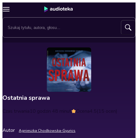
Ostatnia sprawa
Czas trwania
10 godzin 48 minut
Ocena
4.5
(15 ocen)
Autor
Agnieszka Chodkowska-Gyurics