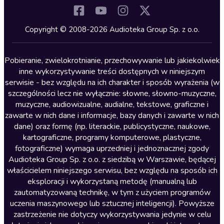
Komedia
Kryminały
Copyright © 2008-2026 Audioteka Group Sp. z o.o.
Lektury szkolne
Literatura anglojęzyczna
Pobieranie, zwielokrotnianie, przechowywanie lub jakiekolwiek
inne wykorzystywanie treści dostępnych w niniejszym
Literatura faktu
serwisie - bez względu na ich charakter i sposób wyrażenia (w
szczególności lecz nie wyłącznie: słowne, słowno-muzyczne,
Literatura obyczajowa
muzyczne, audiowizualne, audialne, tekstowe, graficzne i
Literatura piękna obca
zawarte w nich dane i informacje, bazy danych i zawarte w nich
dane) oraz formę (np. literackie, publicystyczne, naukowe,
Literatura piękna polska
kartograficzne, programy komputerowe, plastyczne,
Nagrania relaksacyjne
fotograficzne) wymaga uprzedniej i jednoznacznej zgody
Audioteka Group Sp. z o.o. z siedzibą w Warszawie, będącej
Nauka języków
właścicielem niniejszego serwisu, bez względu na sposób ich
Nauki humanistyczne
eksploracji i wykorzystaną metodę (manualną lub
zautomatyzowaną technikę, w tym z użyciem programów
Podcasty i audycje
uczenia maszynowego lub sztucznej inteligencji). Powyższe
Polityka
zastrzeżenie nie dotyczy wykorzystywania jedynie w celu