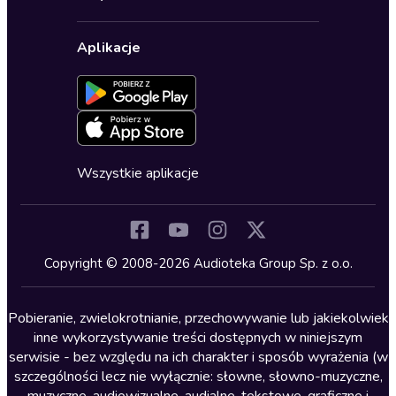
Karnety
Polityka prywatności
Biznes, marketing, ekonomia
Wybierz wersję językową
Karty upominkowe
Ustawienia prywatności
Dla dzieci
Aplikacje
Dołącz do newslettera
Aktywuj kartę
Formularz zgłaszania nielegalnych treści
Dla młodzieży
Blog
Oferta dla firm i bibliotek
Deklaracja dostępności
Erotyczne
Zapowiedzi
Fantastyka
Cykle audiobooków
Horror
Wszystkie aplikacje
Inne języki
Komedia
Kryminały
Copyright © 2008-2026 Audioteka Group Sp. z o.o.
Lektury szkolne
Literatura anglojęzyczna
Pobieranie, zwielokrotnianie, przechowywanie lub jakiekolwiek
inne wykorzystywanie treści dostępnych w niniejszym
Literatura faktu
serwisie - bez względu na ich charakter i sposób wyrażenia (w
szczególności lecz nie wyłącznie: słowne, słowno-muzyczne,
Literatura obyczajowa