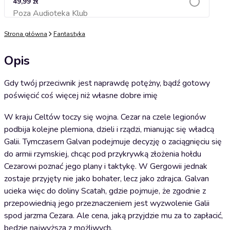
49,99 zł
Poza Audioteka Klub
Dodaj do koszyka
Strona główna
Fantastyka
Opis
Gdy twój przeciwnik jest naprawdę potężny, bądź gotowy
poświęcić coś więcej niż własne dobre imię
W kraju Celtów toczy się wojna. Cezar na czele legionów
podbija kolejne plemiona, dzieli i rządzi, mianując się władcą
Galii. Tymczasem Galvan podejmuje decyzję o zaciągnięciu się
do armii rzymskiej, chcąc pod przykrywką złożenia hołdu
Cezarowi poznać jego plany i taktykę. W Gergowii jednak
zostaje przyjęty nie jako bohater, lecz jako zdrajca. Galvan
ucieka więc do doliny Scatah, gdzie pojmuje, że zgodnie z
przepowiednią jego przeznaczeniem jest wyzwolenie Galii
spod jarzma Cezara. Ale cena, jaką przyjdzie mu za to zapłacić,
będzie najwyższa z możliwych.