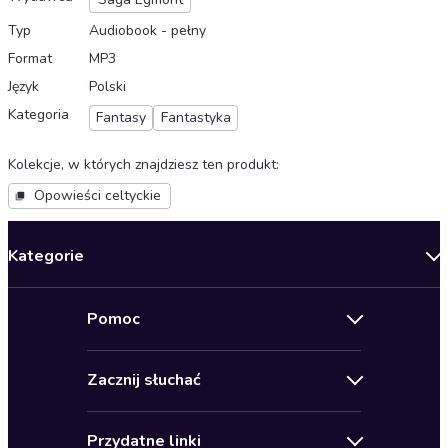
Typ
Audiobook - pełny
Format
MP3
Język
Polski
Kategoria
Fantasy
Fantastyka
Kolekcje, w których znajdziesz ten produkt
:
Opowieści celtyckie
Kategorie
Nowości
Pomoc
Oferty specjalne
Kontakt
Bestsellery
Zacznij słuchać
Pomoc
Audioseriale
Audioteka Klub
Regulamin
Biografie
Przydatne linki