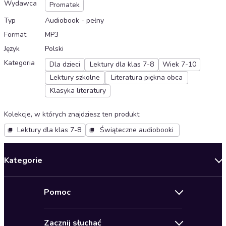
Wydawca
Promatek
Typ
Audiobook - pełny
Format
MP3
Język
Polski
Kategoria
Dla dzieci
Lektury dla klas 7-8
Wiek 7-10
Lektury szkolne
Literatura piękna obca
Klasyka literatury
Kolekcje, w których znajdziesz ten produkt
:
Lektury dla klas 7-8
Świąteczne audiobooki
Kategorie
Nowości
Pomoc
Oferty specjalne
Kontakt
Bestsellery
Zacznij słuchać