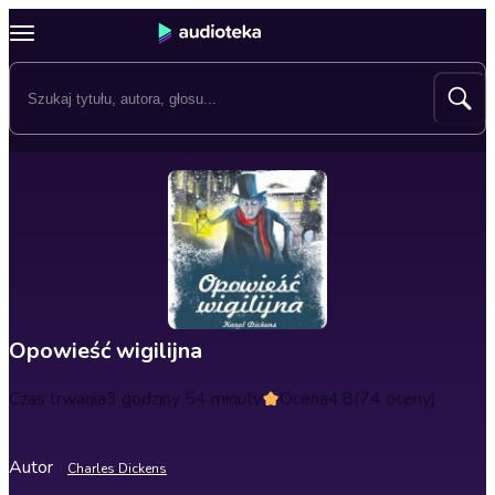
Opowieść wigilijna
Czas trwania
3 godziny 54 minuty
Ocena
4.8
(74 oceny)
Autor
Charles Dickens