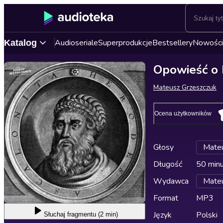
Audioseriale
Superprodukcje
Bestsellery
Nowości
Katalog
Opowieść o 
Mateusz Grzeszczuk
Ocena użytkowników
Głosy
Mateu
Długość
50 min
Wydawca
Mateu
Format
MP3
Język
Polski
Słuchaj
fragmentu (2 min)