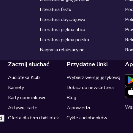
Literatura faktu
Pod
Literatura obyczajowa
Pol
Literatura piękna obca
Pra
Literatura piękna polska
Reli
Nagrania relaksacyjne
Ro
Zacznij słuchać
Przydatne linki
Ap
Audioteka Klub
Wybierz wersję językową
Karnety
Dołącz do newslettera
Karty upominkowe
Blog
Wsz
Aktywuj kartę
Zapowiedzi
Oferta dla firm i bibliotek
Cykle audiobooków
i