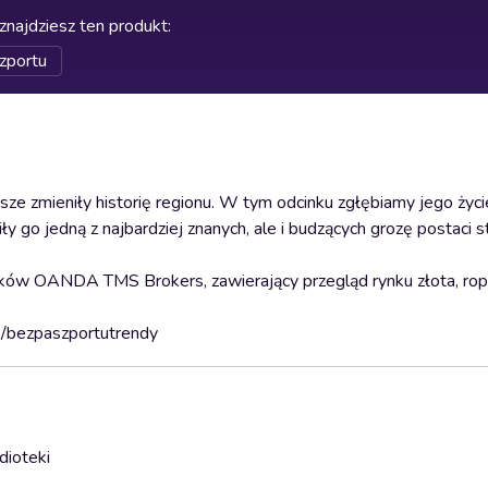
znajdziesz ten produkt
:
zportu
sze zmieniły historię regionu. W tym odcinku zgłębiamy jego życie
y go jedną z najbardziej znanych, ale i budzących grozę postaci s
ów OANDA TMS Brokers, zawierający przegląd rynku złota, ropy, 
s.pl/bezpaszportutrendy
dioteki