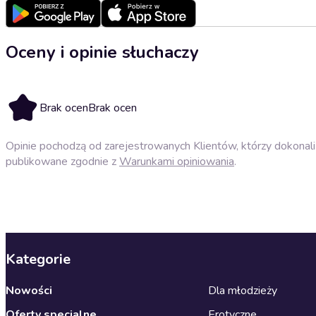
Oceny i opinie słuchaczy
Brak ocen
Brak ocen
Opinie pochodzą od zarejestrowanych Klientów, którzy dokonali 
publikowane zgodnie z
Warunkami opiniowania
.
Kategorie
Nowości
Dla młodzieży
Oferty specjalne
Erotyczne