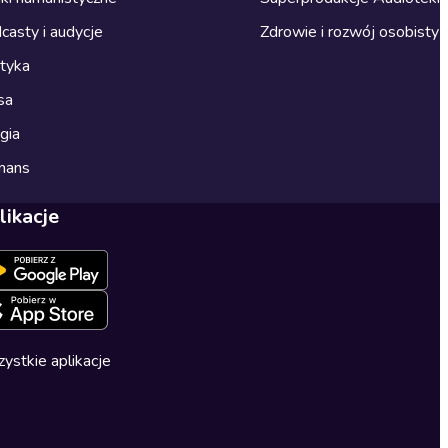
casty i audycje
Zdrowie i rozwój osobisty
ityka
sa
gia
mans
likacje
ystkie aplikacje