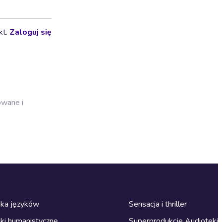
kt.
Zaloguj się
owane i
ka języków
Sensacja i thriller
ki humanistyczne
Superprodukcje Audioteki