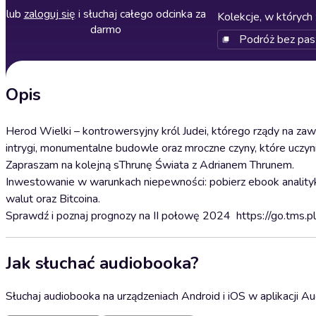
lub
zaloguj się
i słuchaj całego odcinka za
Kolekcje, w których 
darmo
Podróż bez pas
Opis
Herod Wielki – kontrowersyjny król Judei, którego rządy na zaw
intrygi, monumentalne budowle oraz mroczne czyny, które uczynił
Zapraszam na kolejną sThrunę Świata z Adrianem Thrunem.
Inwestowanie w warunkach niepewności: pobierz ebook analityk
walut oraz Bitcoina.
Sprawdź i poznaj prognozy na II połowę 2024 ⁠⁠⁠⁠⁠⁠⁠⁠⁠⁠⁠ https://go.tm
Jak słuchać audiobooka?
Słuchaj audiobooka na urządzeniach Android i iOS w aplikacji Au