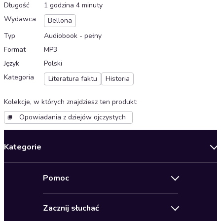
Długość
1 godzina 4 minuty
Wydawca
Bellona
Typ
Audiobook - pełny
Format
MP3
Język
Polski
Kategoria
Literatura faktu
Historia
Kolekcje, w których znajdziesz ten produkt
:
Opowiadania z dziejów ojczystych
Kategorie
Nowości
Pomoc
Oferty specjalne
Kontakt
Bestsellery
Zacznij słuchać
Pomoc
Audioseriale