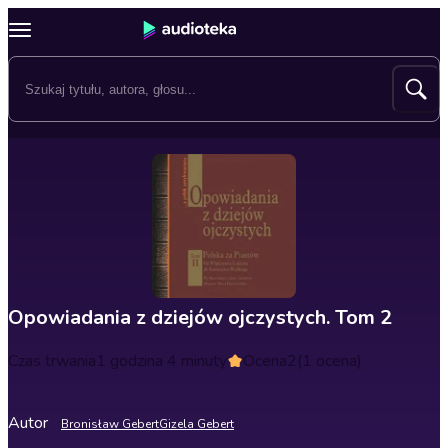
Opowiadania z dziejów ojczystych. Tom 2
Czas trwania
1 godzina 4 minuty
Ocena
2
(1 ocena)
Autor
Bronisław Gebert
Gizela Gebert