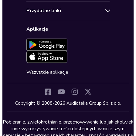
Audioteka Klub
Regulamin
Biografie
Przydatne linki
Karnety
Polityka prywatności
Biznes, marketing, ekonomia
Wybierz wersję językową
Karty upominkowe
Ustawienia prywatności
Dla dzieci
Aplikacje
Dołącz do newslettera
Aktywuj kartę
Formularz zgłaszania nielegalnych treści
Dla młodzieży
Blog
Oferta dla firm i bibliotek
Deklaracja dostępności
Erotyczne
Zapowiedzi
Fantastyka
Cykle audiobooków
Horror
Wszystkie aplikacje
Inne języki
Komedia
Kryminały
Copyright © 2008-2026 Audioteka Group Sp. z o.o.
Lektury szkolne
Literatura anglojęzyczna
Pobieranie, zwielokrotnianie, przechowywanie lub jakiekolwiek
inne wykorzystywanie treści dostępnych w niniejszym
Literatura faktu
serwisie - bez względu na ich charakter i sposób wyrażenia (w