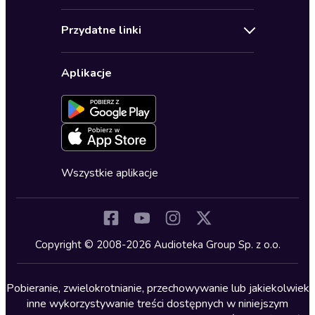
Audioseriale
Audioteka Klub
Regulamin
Biografie
Przydatne linki
Karnety
Polityka prywatności
Biznes, marketing, ekonomia
Wybierz wersję językową
Karty upominkowe
Ustawienia prywatności
Dla dzieci
Aplikacje
Dołącz do newslettera
Aktywuj kartę
Formularz zgłaszania nielegalnych treści
Dla młodzieży
Blog
Oferta dla firm i bibliotek
Deklaracja dostępności
Erotyczne
Zapowiedzi
Fantastyka
Cykle audiobooków
Horror
Wszystkie aplikacje
Inne języki
Komedia
Kryminały
Copyright © 2008-2026 Audioteka Group Sp. z o.o.
Lektury szkolne
Literatura anglojęzyczna
Pobieranie, zwielokrotnianie, przechowywanie lub jakiekolwiek
inne wykorzystywanie treści dostępnych w niniejszym
Literatura faktu