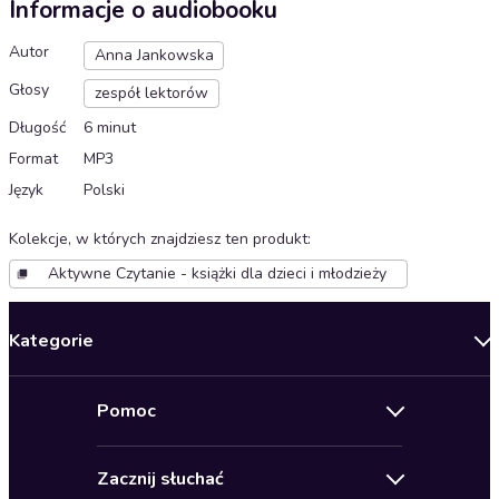
Informacje o audiobooku
Autor
Anna Jankowska
Głosy
zespół lektorów
Długość
6 minut
Format
MP3
Język
Polski
Kolekcje, w których znajdziesz ten produkt
:
Aktywne Czytanie - książki dla dzieci i młodzieży
Kategorie
Nowości
Pomoc
Oferty specjalne
Kontakt
Bestsellery
Zacznij słuchać
Pomoc