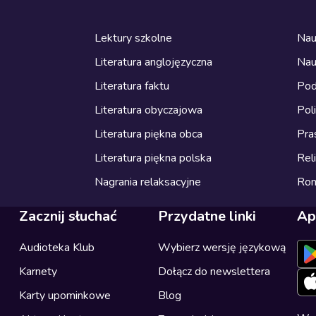
Lektury szkolne
Nau
Literatura anglojęzyczna
Nau
Literatura faktu
Pod
Literatura obyczajowa
Pol
Literatura piękna obca
Pra
Literatura piękna polska
Reli
Nagrania relaksacyjne
Ro
Zacznij słuchać
Przydatne linki
Ap
Audioteka Klub
Wybierz wersję językową
Karnety
Dołącz do newslettera
Karty upominkowe
Blog