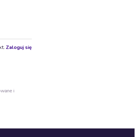
kt.
Zaloguj się
owane i