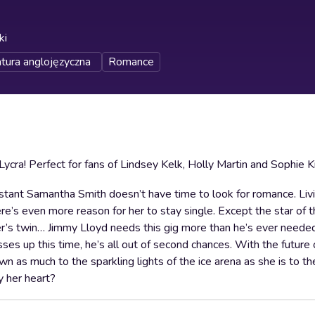
ki
atura anglojęzyczna
Romance
ycra! Perfect for fans of Lindsey Kelk, Holly Martin and Sophie Ki
sistant Samantha Smith doesn’t have time to look for romance. Liv
here’s even more reason for her to stay single. Except the star of 
er’s twin… Jimmy Lloyd needs this gig more than he’s ever neede
ses up this time, he’s all out of second chances. With the future 
n as much to the sparkling lights of the ice arena as she is to th
y her heart?