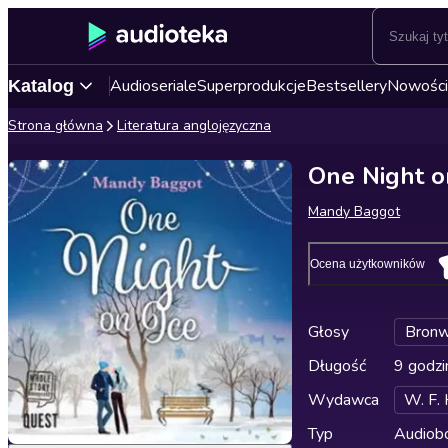
Audioseriale
Superprodukcje
Bestsellery
Nowości
Katalog
Strona główna
Literatura anglojęzyczna
One Night o
Mandy Baggot
Ocena użytkowników
Głosy
Bronw
Długość
9 godzi
Wydawca
W. F.
Typ
Audiobo