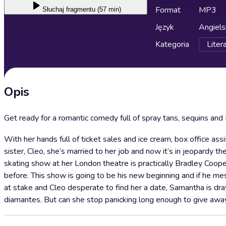
Format
MP3
Słuchaj
fragmentu (57 min)
Język
Angiels
Kategoria
Liter
Opis
Get ready for a romantic comedy full of spray tans, sequins and L
With her hands full of ticket sales and ice cream, box office as
sister, Cleo, she’s married to her job and now it’s in jeopardy t
skating show at her London theatre is practically Bradley Coop
before. This show is going to be his new beginning and if he mes
at stake and Cleo desperate to find her a date, Samantha is draw
diamantes. But can she stop panicking long enough to give awa