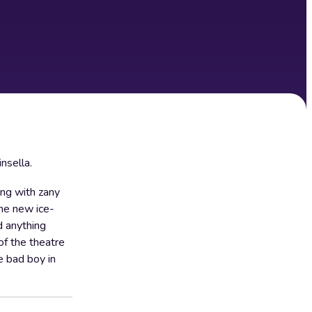
nsella.
ing with zany
the new ice-
d anything
of the theatre
e bad boy in