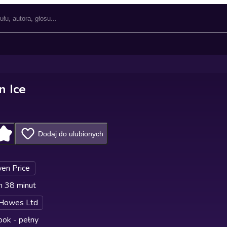
n Ice
Dodaj do ulubionych
en Price
n 38 minut
 Howes Ltd
ok - pełny