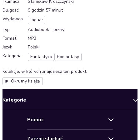
Tłumacz
Stanisław Kroszczyński
Długość
9 godzin 57 minut
Wydawca
Jaguar
Typ
Audiobook - pełny
Format
MP3
Język
Polski
Kategoria
Fantastyka
Romantasy
Kolekcje, w których znajdziesz ten produkt
:
Okrutny książę
Kategorie
Nowości
Pomoc
Oferty specjalne
Kontakt
Bestsellery
Zacznij słuchać