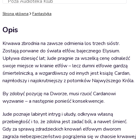
Poza Audioteka Klub
Dodaj do koszyka
Strona główna
Fantastyka
Opis
Krwawa zbrodnia na zawsze odmienia los trzech sióstr.
Zostają porwane do świata elfów, bajecznego Elysium.
Upływa dziesięć lat; Jude pragnie za wszelką cenę odnaleźć
swoje miejsce w krainie elfów – lecz dumni elfowie gardzą
śmiertelniczką, a wzgardliwszy od innych jest książę Cardan,
najmłodszy i najokrutniejszy z potomków Najwyższego Króla.
By zdobyć pozycję na Dworze, musi rzucić Cardanowi
wyzwanie – a następnie ponieść konsekwencje.
Jude poznaje labirynt intryg i ułudy, odkrywa własną
przebiegłość i to, że zdolna jest zadać ból, a nawet śmierć.
Gdy za sprawą zdradzieckich knowań elfowym dworom
zagraża niebezpieczeństwo pogrążenia się w chaosie krwawej