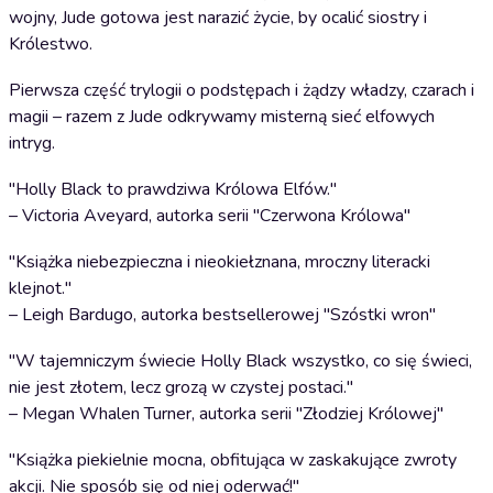
wojny, Jude gotowa jest narazić życie, by ocalić siostry i
Królestwo.
Pierwsza część trylogii o podstępach i żądzy władzy, czarach i
magii – razem z Jude odkrywamy misterną sieć elfowych
intryg.
"Holly Black to prawdziwa Królowa Elfów."
– Victoria Aveyard, autorka serii "Czerwona Królowa"
"Książka niebezpieczna i nieokiełznana, mroczny literacki
klejnot."
– Leigh Bardugo, autorka bestsellerowej "Szóstki wron"
"W tajemniczym świecie Holly Black wszystko, co się świeci,
nie jest złotem, lecz grozą w czystej postaci."
– Megan Whalen Turner, autorka serii "Złodziej Królowej"
"Książka piekielnie mocna, obfitująca w zaskakujące zwroty
akcji. Nie sposób się od niej oderwać!"