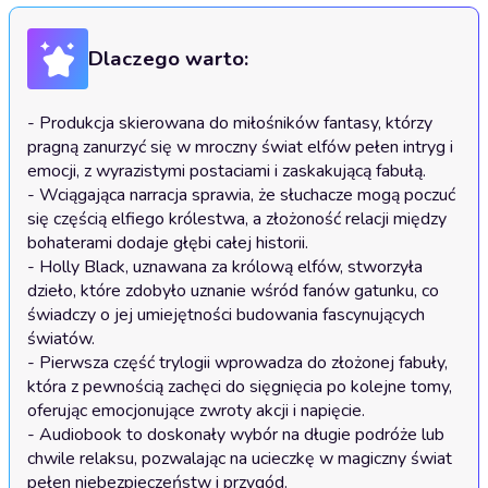
Dlaczego warto:
- Produkcja skierowana do miłośników fantasy, którzy 
pragną zanurzyć się w mroczny świat elfów pełen intryg i 
emocji, z wyrazistymi postaciami i zaskakującą fabułą.

- Wciągająca narracja sprawia, że słuchacze mogą poczuć 
się częścią elfiego królestwa, a złożoność relacji między 
bohaterami dodaje głębi całej historii.

- Holly Black, uznawana za królową elfów, stworzyła 
dzieło, które zdobyło uznanie wśród fanów gatunku, co 
świadczy o jej umiejętności budowania fascynujących 
światów.

- Pierwsza część trylogii wprowadza do złożonej fabuły, 
która z pewnością zachęci do sięgnięcia po kolejne tomy, 
oferując emocjonujące zwroty akcji i napięcie.

- Audiobook to doskonały wybór na długie podróże lub 
chwile relaksu, pozwalając na ucieczkę w magiczny świat 
pełen niebezpieczeństw i przygód.