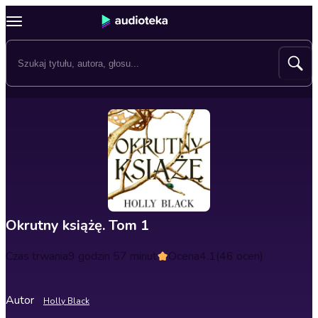
Okrutny książę. Tom 1
Czas trwania
9 godzin 57 minut
Ocena
4.1
(46 ocen)
Autor
Holly Black