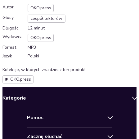
Autor
OKO.press
Głosy
zespół lektorów
Długość
12 minut
Wydawca
OKO.press
Format
MP3
Język
Polski
Kolekcje, w których znajdziesz ten produkt
:
OKO.press
Kategorie
Nowości
Pomoc
Oferty specjalne
Kontakt
Bestsellery
Zacznij słuchać