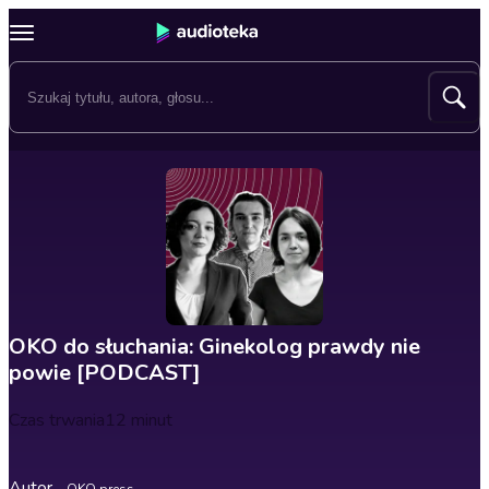
OKO do słuchania: Ginekolog prawdy nie
powie [PODCAST]
Czas trwania
12 minut
Autor