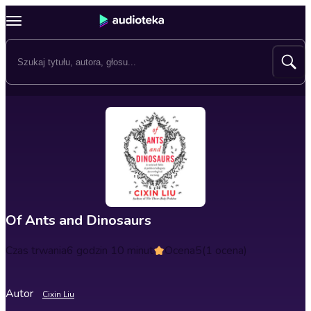
Of Ants and Dinosaurs
Czas trwania
6 godzin 10 minut
Ocena
5
(1 ocena)
Autor
Cixin Liu