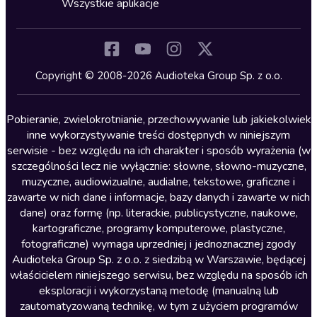
Wszystkie aplikacje
Inne języki
Komedia
Kryminały
Copyright © 2008-2026 Audioteka Group Sp. z o.o.
Lektury szkolne
Literatura anglojęzyczna
Pobieranie, zwielokrotnianie, przechowywanie lub jakiekolwiek
inne wykorzystywanie treści dostępnych w niniejszym
Literatura faktu
serwisie - bez względu na ich charakter i sposób wyrażenia (w
szczególności lecz nie wyłącznie: słowne, słowno-muzyczne,
Literatura obyczajowa
muzyczne, audiowizualne, audialne, tekstowe, graficzne i
Literatura piękna obca
zawarte w nich dane i informacje, bazy danych i zawarte w nich
dane) oraz formę (np. literackie, publicystyczne, naukowe,
Literatura piękna polska
kartograficzne, programy komputerowe, plastyczne,
Nagrania relaksacyjne
fotograficzne) wymaga uprzedniej i jednoznacznej zgody
Audioteka Group Sp. z o.o. z siedzibą w Warszawie, będącej
Nauka języków
właścicielem niniejszego serwisu, bez względu na sposób ich
Nauki humanistyczne
eksploracji i wykorzystaną metodę (manualną lub
zautomatyzowaną technikę, w tym z użyciem programów
Podcasty i audycje