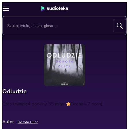
Odludzie
Czas trwania
4 godziny 55 minut
Ocena
4
(7 ocen)
Autor
Dorota Glica