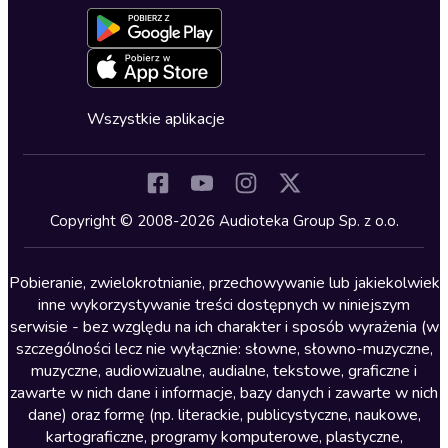
Formularz zgłaszania nielegalnych treści
Dla młodzieży
Blog
Oferta dla firm i bibliotek
Deklaracja dostępności
Erotyczne
Zapowiedzi
Fantastyka
Cykle audiobooków
Horror
Wszystkie aplikacje
Inne języki
Komedia
Kryminały
Copyright © 2008-2026 Audioteka Group Sp. z o.o.
Lektury szkolne
Literatura anglojęzyczna
Pobieranie, zwielokrotnianie, przechowywanie lub jakiekolwiek
inne wykorzystywanie treści dostępnych w niniejszym
Literatura faktu
serwisie - bez względu na ich charakter i sposób wyrażenia (w
szczególności lecz nie wyłącznie: słowne, słowno-muzyczne,
Literatura obyczajowa
muzyczne, audiowizualne, audialne, tekstowe, graficzne i
Literatura piękna obca
zawarte w nich dane i informacje, bazy danych i zawarte w nich
dane) oraz formę (np. literackie, publicystyczne, naukowe,
Literatura piękna polska
kartograficzne, programy komputerowe, plastyczne,