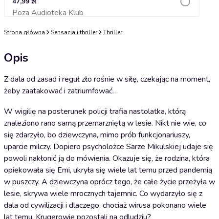
47,99 zł
Poza Audioteka Klub
Dodaj do koszyka
Strona główna
Sensacja i thriller
Thriller
Opis
Z dala od zasad i reguł zło rośnie w siłę, czekając na moment,
żeby zaatakować i zatriumfować…
W wigilię na posterunek policji trafia nastolatka, którą
znaleziono rano samą przemarzniętą w lesie. Nikt nie wie, co
się zdarzyło, bo dziewczyna, mimo prób funkcjonariuszy,
uparcie milczy. Dopiero psycholożce Sarze Mikulskiej udaje się
powoli nakłonić ją do mówienia. Okazuje się, że rodzina, która
opiekowała się Emi, ukryła się wiele lat temu przed pandemią
w puszczy. A dziewczyna oprócz tego, że całe życie przeżyła w
lesie, skrywa wiele mrocznych tajemnic. Co wydarzyło się z
dala od cywilizacji i dlaczego, chociaż wirusa pokonano wiele
lat temu, Krugerowie pozostali na odludziu?