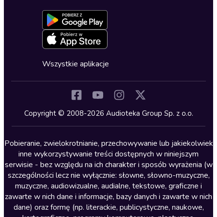
Dołącz do newslettera
Aktywuj kartę
Formularz zgłaszania nielegalnych treści
Dla młodzieży
Blog
Oferta dla firm i bibliotek
Deklaracja dostępności
Erotyczne
Zapowiedzi
Fantastyka
Cykle audiobooków
Horror
Wszystkie aplikacje
Inne języki
Komedia
Kryminały
Copyright © 2008-2026 Audioteka Group Sp. z o.o.
Lektury szkolne
Literatura anglojęzyczna
Pobieranie, zwielokrotnianie, przechowywanie lub jakiekolwiek
inne wykorzystywanie treści dostępnych w niniejszym
Literatura faktu
serwisie - bez względu na ich charakter i sposób wyrażenia (w
szczególności lecz nie wyłącznie: słowne, słowno-muzyczne,
Literatura obyczajowa
muzyczne, audiowizualne, audialne, tekstowe, graficzne i
Literatura piękna obca
zawarte w nich dane i informacje, bazy danych i zawarte w nich
dane) oraz formę (np. literackie, publicystyczne, naukowe,
Literatura piękna polska