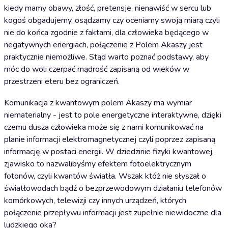
kiedy mamy obawy, złość, pretensje, nienawiść w sercu lub
kogoś obgadujemy, osądzamy czy oceniamy swoją miarą czyli
nie do końca zgodnie z faktami, dla człowieka będącego w
negatywnych energiach, połączenie z Polem Akaszy jest
praktycznie niemożliwe. Stąd warto poznać podstawy, aby
móc do woli czerpać mądrość zapisaną od wieków w
przestrzeni eteru bez ograniczeń.
Komunikacja z kwantowym polem Akaszy ma wymiar
niematerialny - jest to pole energetyczne interaktywne, dzięki
czemu dusza człowieka może się z nami komunikować na
planie informacji elektromagnetycznej czyli poprzez zapisaną
informację w postaci energii. W dziedzinie fizyki kwantowej,
zjawisko to nazwalibyśmy efektem fotoelektrycznym
fotonów, czyli kwantów światła. Wszak któż nie słyszał o
światłowodach bądź o bezprzewodowym działaniu telefonów
komórkowych, telewizji czy innych urządzeń, których
połączenie przepływu informacji jest zupełnie niewidoczne dla
ludzkiego oka?