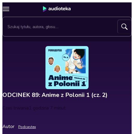
ODCINEK 89: Anime z Polonii 1 (cz. 2)
Czas trwania
1 godzina 7 minut
Autor
Podcastex