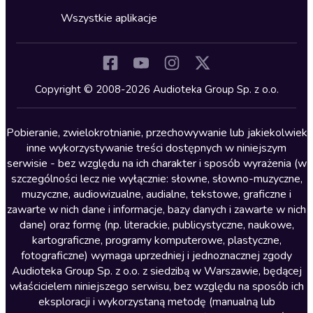
Cykle audiobooków
Horror
Wszystkie aplikacje
Inne języki
Komedia
Kryminały
Copyright © 2008-2026 Audioteka Group Sp. z o.o.
Lektury szkolne
Literatura anglojęzyczna
Pobieranie, zwielokrotnianie, przechowywanie lub jakiekolwiek
inne wykorzystywanie treści dostępnych w niniejszym
Literatura faktu
serwisie - bez względu na ich charakter i sposób wyrażenia (w
szczególności lecz nie wyłącznie: słowne, słowno-muzyczne,
Literatura obyczajowa
muzyczne, audiowizualne, audialne, tekstowe, graficzne i
Literatura piękna obca
zawarte w nich dane i informacje, bazy danych i zawarte w nich
dane) oraz formę (np. literackie, publicystyczne, naukowe,
Literatura piękna polska
kartograficzne, programy komputerowe, plastyczne,
Nagrania relaksacyjne
fotograficzne) wymaga uprzedniej i jednoznacznej zgody
Audioteka Group Sp. z o.o. z siedzibą w Warszawie, będącej
Nauka języków
właścicielem niniejszego serwisu, bez względu na sposób ich
Nauki humanistyczne
eksploracji i wykorzystaną metodę (manualną lub