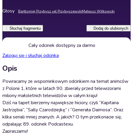
Głosy
Bartłomiej Przybysz vel Przybyszewski
Mateusz Witkowski
Słuchaj fragmentu
Dodaj do ulubionych
Cały odcinek dostępny za darmo
Zaloguj się i słuchaj odcinka
Opis
Powracamy ze wspominkowym odcinkiem na temat animców
z Polonii 1, które w latach 90. zbierały przed telewizorami
miliony małoletnich telewidzów w całym kraju!
Dziś na tapet bierzemy największe hiciory, czyli “Kapitana
Jastrzębia”, “Sally Czarodziejkę” i “Generała Daimosa”. Oraz
kilka seriali mniej znanych. A jakich? O tym przekonacie się,
odpalając 89. odcinek Podcastexu.
Zapraszamy!