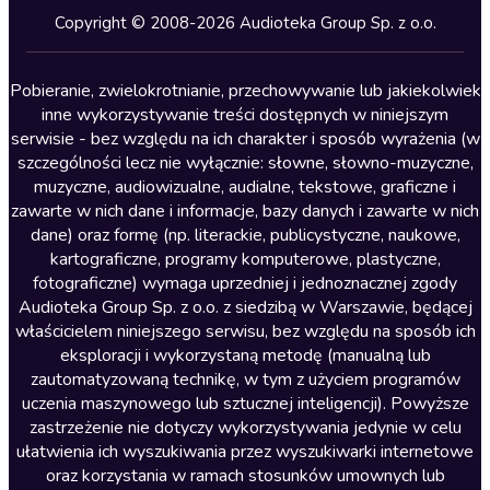
Kryminały
Copyright © 2008-2026 Audioteka Group Sp. z o.o.
Lektury szkolne
Literatura anglojęzyczna
Pobieranie, zwielokrotnianie, przechowywanie lub jakiekolwiek
inne wykorzystywanie treści dostępnych w niniejszym
Literatura faktu
serwisie - bez względu na ich charakter i sposób wyrażenia (w
szczególności lecz nie wyłącznie: słowne, słowno-muzyczne,
Literatura obyczajowa
muzyczne, audiowizualne, audialne, tekstowe, graficzne i
Literatura piękna obca
zawarte w nich dane i informacje, bazy danych i zawarte w nich
dane) oraz formę (np. literackie, publicystyczne, naukowe,
Literatura piękna polska
kartograficzne, programy komputerowe, plastyczne,
Nagrania relaksacyjne
fotograficzne) wymaga uprzedniej i jednoznacznej zgody
Audioteka Group Sp. z o.o. z siedzibą w Warszawie, będącej
Nauka języków
właścicielem niniejszego serwisu, bez względu na sposób ich
Nauki humanistyczne
eksploracji i wykorzystaną metodę (manualną lub
zautomatyzowaną technikę, w tym z użyciem programów
Podcasty i audycje
uczenia maszynowego lub sztucznej inteligencji). Powyższe
Polityka
zastrzeżenie nie dotyczy wykorzystywania jedynie w celu
ułatwienia ich wyszukiwania przez wyszukiwarki internetowe
Prasa
oraz korzystania w ramach stosunków umownych lub