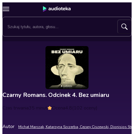
Czarny Romans. Odcinek 4. Bez umiaru
Czas trwania
35 minut
Ocena
4.8
(102 oceny)
Autor
Michał Marczak, Katarzyna Szczerba, Cezary Ciszewski, Dionisios Stur