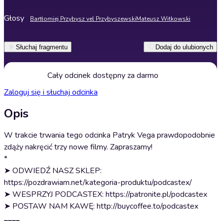
Głosy
Bartłomiej Przybysz vel Przybyszewski
Mateusz Witkowski
Słuchaj fragmentu
Dodaj do ulubionych
Cały odcinek dostępny za darmo
Zaloguj się i słuchaj odcinka
Opis
W trakcie trwania tego odcinka Patryk Vega prawdopodobnie
zdąży nakręcić trzy nowe filmy. Zapraszamy!
*
➤ ODWIEDŹ NASZ SKLEP:
https://pozdrawiam.net/kategoria-produktu/podcastex/
➤ WESPRZYJ PODCASTEX: https://patronite.pl/podcastex
➤ POSTAW NAM KAWĘ: http://buycoffee.to/podcastex
____