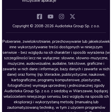
Wszystkie aplikacje
Inne języki
Komedia
Kryminały
Copyright © 2008-2026 Audioteka Group Sp. z o.o.
Lektury szkolne
Literatura anglojęzyczna
Pobieranie, zwielokrotnianie, przechowywanie lub jakiekolwiek
inne wykorzystywanie treści dostępnych w niniejszym
Literatura faktu
serwisie - bez względu na ich charakter i sposób wyrażenia (w
szczególności lecz nie wyłącznie: słowne, słowno-muzyczne,
Literatura obyczajowa
muzyczne, audiowizualne, audialne, tekstowe, graficzne i
Literatura piękna obca
zawarte w nich dane i informacje, bazy danych i zawarte w nich
dane) oraz formę (np. literackie, publicystyczne, naukowe,
Literatura piękna polska
kartograficzne, programy komputerowe, plastyczne,
Nagrania relaksacyjne
fotograficzne) wymaga uprzedniej i jednoznacznej zgody
Audioteka Group Sp. z o.o. z siedzibą w Warszawie, będącej
Nauka języków
właścicielem niniejszego serwisu, bez względu na sposób ich
Nauki humanistyczne
eksploracji i wykorzystaną metodę (manualną lub
zautomatyzowaną technikę, w tym z użyciem programów
Podcasty i audycje