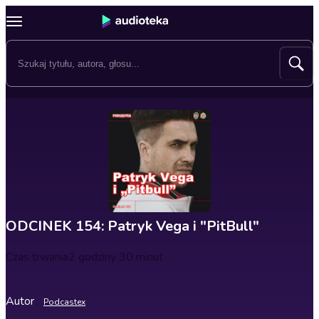
ODCINEK 154: Patryk Vega i "PitBull"
Czas trwania
2 godziny 30 minut
Autor
Podcastex