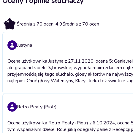
Oceny i opinie słuchaczy
4.9
Średnia z 70 ocen: 4.9
Średnia z 70 ocen
Justyna
Ocena użytkownika Justyna z 27.11.2020, ocena 5; Genialne!
ale gra pani Izabeli Dąbrowskiej wypadła moim zdaniem najlep
przyjemnością się tego słuchało, głosy aktorów na najwyższ
najlepiej. Choć głosy Walentyny, Klary i Jurka też świetnie za
Retro Peaty (Piotr)
Ocena użytkownika Retro Peaty (Piotr) z 6.10.2024, ocena 5
tym wspaniałym dziele. Role jaką odegrały panie z Recepcji j