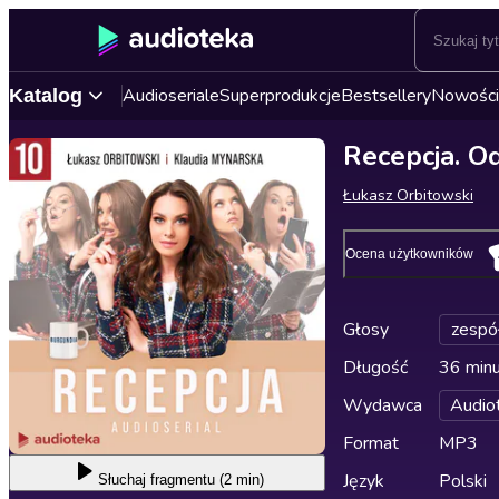
Audioseriale
Superprodukcje
Bestsellery
Nowości
Katalog
Recepcja. Od
Łukasz Orbitowski
Ocena użytkowników
Głosy
zespó
Długość
36 min
Wydawca
Audio
Format
MP3
Język
Polski
Słuchaj
fragmentu (2 min)