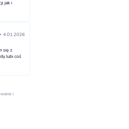
 jak i
4.01.2026
 się z
dy lubi coś
owane i