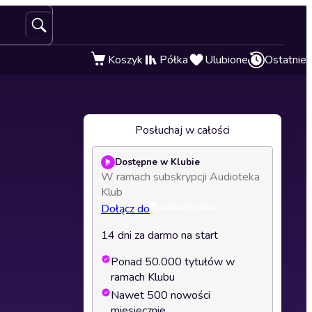
Koszyk
Półka
Ulubione
Ostatnie
Posłuchaj w całości
Dostępne w Klubie
W ramach subskrypcji Audioteka
Klub
Dołącz do
14 dni za darmo na start
Ponad 50.000 tytułów w
ramach Klubu
Nawet 500 nowości
miesięcznie