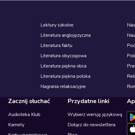
Lektury szkolne
Nau
Literatura anglojęzyczna
Nau
Literatura faktu
Pod
Literatura obyczajowa
Pol
Literatura piękna obca
Pra
Literatura piękna polska
Reli
Nagrania relaksacyjne
Ro
Zacznij słuchać
Przydatne linki
Ap
Audioteka Klub
Wybierz wersję językową
Karnety
Dołącz do newslettera
Karty upominkowe
Blog