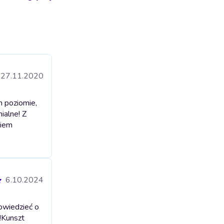
27.11.2020
m poziomie,
ialne! Z
niem
6.10.2024
owiedzieć o
!
Kunszt