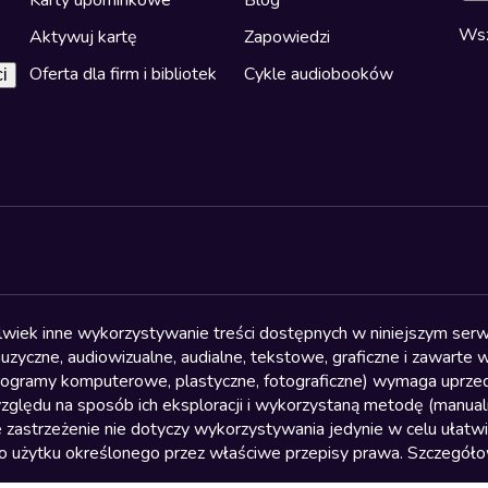
Wsz
Aktywuj kartę
Zapowiedzi
Oferta dla firm i bibliotek
Cykle audiobooków
i
olwiek inne wykorzystywanie treści dostępnych w niniejszym serwi
yczne, audiowizualne, audialne, tekstowe, graficzne i zawarte w 
, programy komputerowe, plastyczne, fotograficzne) wymaga uprzedn
względu na sposób ich eksploracji i wykorzystaną metodę (manu
 zastrzeżenie nie dotyczy wykorzystywania jedynie w celu ułatw
żytku określonego przez właściwe przepisy prawa. Szczegółowa 