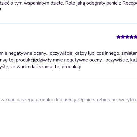
ieć o tym wspaniałym dziele. Role jaką odegrały panie z Recepcji
!
ie negatywne oceny... oczywiście, każdy lubi coś innego. śmiałam
nsę tej produkcji
zdziwiły mnie negatywne oceny... oczywiście, każ
ślę, że warto dać szansę tej produkcji
zakupu naszego produktu lub usługi. Opinie są zbierane, weryfik