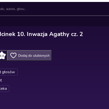
cinek 10. Inwazja Agathy cz. 2
Dodaj do ulubionych
4,9
ł głosów
ut
teka