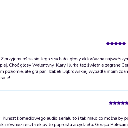
 Z przyjemnością się tego słuchało, głosy aktorów na najwyższy
iej. Choć głosy Walentyny, Klary i Jurka też świetnie zagrane!
Gen
ym poziomie, ale gra pani Izabeli Dąbrowskiej wypadła moim zda
grane!
; Kunszt komediowego audio serialu to i tak mało co można by p
ak i również reszta ekipy to poprostu arcydzieło. Gorąco Polecam