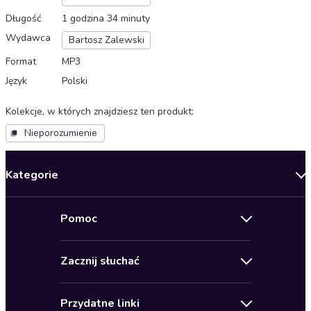
Długość
1 godzina 34 minuty
Wydawca
Bartosz Zalewski
Format
MP3
Język
Polski
Kolekcje, w których znajdziesz ten produkt
:
Nieporozumienie
Kategorie
Nowości
Pomoc
Oferty specjalne
Kontakt
Bestsellery
Zacznij słuchać
Pomoc
Audioseriale
Audioteka Klub
Regulamin
Biografie
Przydatne linki