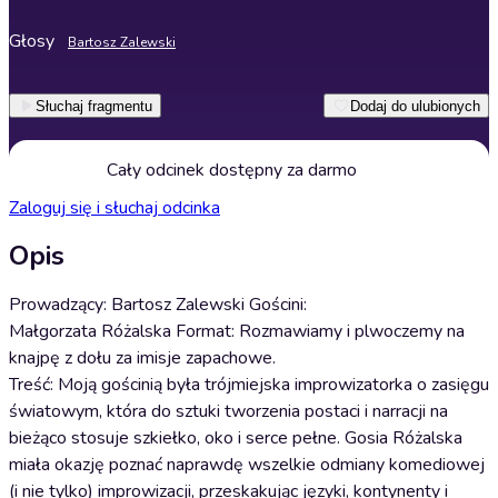
Głosy
Bartosz Zalewski
Słuchaj fragmentu
Dodaj do ulubionych
Cały odcinek dostępny za darmo
Zaloguj się i słuchaj odcinka
Opis
Prowadzący: Bartosz Zalewski Gościni:
Małgorzata Różalska Format: Rozmawiamy i plwoczemy na
knajpę z dołu za imisje zapachowe.
Treść: Moją gościnią była trójmiejska improwizatorka o zasięgu
światowym, która do sztuki tworzenia postaci i narracji na
bieżąco stosuje szkiełko, oko i serce pełne. Gosia Różalska
miała okazję poznać naprawdę wszelkie odmiany komediowej
(i nie tylko) improwizacji, przeskakując języki, kontynenty i