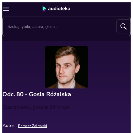
Odc. 80 - Gosia Różalska
Czas trwania
1 godzina 34 minuty
Autor
Bartosz Zalewski