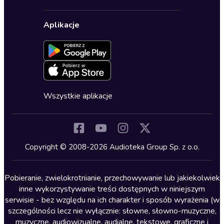
Karnety
Polityka prywatności
Biznes, marketing, ekonomia
Wybierz wersję językową
Karty upominkowe
Ustawienia prywatności
Dla dzieci
Aplikacje
Dołącz do newslettera
Aktywuj kartę
Formularz zgłaszania nielegalnych treści
Dla młodzieży
Blog
Oferta dla firm i bibliotek
Deklaracja dostępności
Erotyczne
Zapowiedzi
Fantastyka
Cykle audiobooków
Horror
Wszystkie aplikacje
Inne języki
Komedia
Kryminały
Copyright © 2008-2026 Audioteka Group Sp. z o.o.
Lektury szkolne
Literatura anglojęzyczna
Pobieranie, zwielokrotnianie, przechowywanie lub jakiekolwiek
inne wykorzystywanie treści dostępnych w niniejszym
Literatura faktu
serwisie - bez względu na ich charakter i sposób wyrażenia (w
szczególności lecz nie wyłącznie: słowne, słowno-muzyczne,
Literatura obyczajowa
muzyczne, audiowizualne, audialne, tekstowe, graficzne i