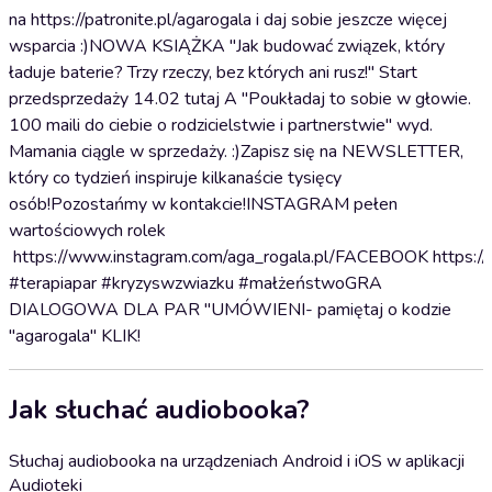
na ⁠⁠⁠⁠⁠⁠⁠⁠⁠⁠⁠⁠⁠⁠⁠⁠⁠⁠⁠⁠⁠⁠⁠⁠⁠⁠⁠⁠⁠⁠⁠⁠⁠⁠⁠https://patronite.pl/agarogala⁠⁠⁠⁠⁠⁠⁠⁠⁠⁠⁠⁠⁠⁠⁠⁠⁠⁠⁠⁠⁠⁠⁠⁠⁠⁠⁠⁠⁠⁠⁠⁠⁠⁠⁠ i daj sobie jeszcze więcej
wsparcia :)⁠⁠⁠⁠⁠⁠⁠⁠⁠⁠⁠⁠⁠⁠NOWA KSIĄŻKA "Jak budować związek, który
ładuje baterie? Trzy rzeczy, bez których ani rusz!" Start
przedsprzedaży 14.02 ⁠⁠tutaj⁠⁠ A "Poukładaj to sobie w głowie.
100 maili do ciebie o rodzicielstwie i partnerstwie" wyd.
Mamania ciągle w sprzedaży. :)⁠⁠⁠⁠⁠⁠⁠⁠⁠⁠⁠⁠⁠⁠⁠⁠⁠⁠⁠⁠⁠⁠⁠⁠⁠⁠⁠⁠⁠⁠Zapisz się na NEWSLETTER⁠⁠⁠⁠⁠⁠⁠⁠⁠⁠⁠⁠⁠⁠⁠⁠⁠⁠⁠⁠⁠⁠⁠⁠⁠⁠⁠⁠⁠⁠⁠⁠,
który co tydzień inspiruje kilkanaście tysięcy
osób!Pozostańmy w kontakcie!INSTAGRAM pełen
wartościowych rolek
⁠⁠⁠⁠⁠⁠⁠⁠⁠⁠⁠⁠⁠⁠⁠⁠⁠⁠⁠⁠⁠⁠⁠⁠⁠⁠⁠⁠⁠⁠⁠⁠⁠⁠https://www.instagram.com/aga_rogala.pl/⁠⁠⁠⁠⁠⁠⁠⁠⁠⁠⁠⁠⁠⁠⁠⁠⁠⁠⁠⁠⁠⁠⁠⁠⁠⁠⁠⁠⁠⁠⁠⁠⁠⁠FACEBOOK ⁠⁠⁠⁠⁠⁠⁠⁠
#terapiapar #kryzyswzwiazku #małżeństwoGRA
DIALOGOWA DLA PAR "UMÓWIENI- pamiętaj o kodzie
"agarogala" ⁠⁠⁠⁠⁠KLIK!
Jak słuchać audiobooka?
Słuchaj audiobooka na urządzeniach Android i iOS w aplikacji
Audioteki