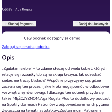
Głosy
Aga Rogala
Słuchaj fragmentu
Dodaj do ulubionych
Cały odcinek dostępny za darmo
Zaloguj się i słuchaj odcinka
Opis
„Zgubiłam siebie” – to zdanie słyszę od wielu kobiet, których
relacje się rozpadły lub są na skraju kryzysu. Jak odzyskać
siebie, nie tracąc bliskich? Wspólnie przyjrzyjmy się, gdzie
zaczyna się ten proces i jakie kroki mogą pomóc w odbudowie
wewnętrznej równowagi. I dlaczego ten odcinek przyda się
także MĘŻCZYZNOM.⁠⁠⁠Aga Rogala Plus⁠⁠⁠⁠⁠⁠⁠⁠ to dodatkowy podcast
na Spotify dla moich Patronów z odpowiedziami na ich pytania.
Zwłaszcza na temat nastolatków.Zostań moim Patronem