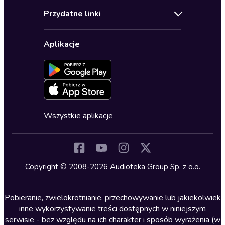
Audioteka Klub
Regulamin
Biografie
Przydatne linki
Karnety
Polityka prywatności
Biznes, marketing, ekonomia
Wybierz wersję językową
Karty upominkowe
Ustawienia prywatności
Dla dzieci
Aplikacje
Dołącz do newslettera
Aktywuj kartę
Formularz zgłaszania nielegalnych treści
Dla młodzieży
Blog
Oferta dla firm i bibliotek
Deklaracja dostępności
Erotyczne
Zapowiedzi
Fantastyka
Cykle audiobooków
Horror
Wszystkie aplikacje
Inne języki
Komedia
Kryminały
Copyright © 2008-2026 Audioteka Group Sp. z o.o.
Lektury szkolne
Literatura anglojęzyczna
Pobieranie, zwielokrotnianie, przechowywanie lub jakiekolwiek
inne wykorzystywanie treści dostępnych w niniejszym
Literatura faktu
serwisie - bez względu na ich charakter i sposób wyrażenia (w