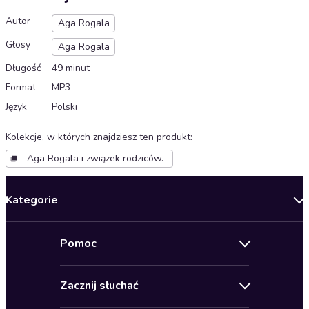
Autor
Aga Rogala
Głosy
Aga Rogala
Długość
49 minut
Format
MP3
Język
Polski
Kolekcje, w których znajdziesz ten produkt
:
Aga Rogala i związek rodziców.
Kategorie
Nowości
Pomoc
Oferty specjalne
Kontakt
Bestsellery
Zacznij słuchać
Pomoc
Audioseriale