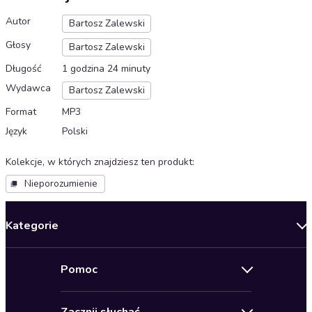
Autor
Bartosz Zalewski
Głosy
Bartosz Zalewski
Długość
1 godzina 24 minuty
Wydawca
Bartosz Zalewski
Format
MP3
Język
Polski
Kolekcje, w których znajdziesz ten produkt
:
Nieporozumienie
Kategorie
Nowości
Pomoc
Oferty specjalne
Kontakt
Bestsellery