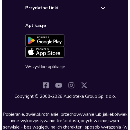
Audioteka Klub
Regulamin
Biografie
Przydatne linki
Karnety
Polityka prywatności
Biznes, marketing, ekonomia
Wybierz wersję językową
Karty upominkowe
Ustawienia prywatności
Dla dzieci
Aplikacje
Dołącz do newslettera
Aktywuj kartę
Formularz zgłaszania nielegalnych treści
Dla młodzieży
Blog
Oferta dla firm i bibliotek
Deklaracja dostępności
Erotyczne
Zapowiedzi
Fantastyka
Cykle audiobooków
Horror
Wszystkie aplikacje
Inne języki
Komedia
Kryminały
Copyright © 2008-2026 Audioteka Group Sp. z o.o.
Lektury szkolne
Literatura anglojęzyczna
Pobieranie, zwielokrotnianie, przechowywanie lub jakiekolwiek
inne wykorzystywanie treści dostępnych w niniejszym
Literatura faktu
serwisie - bez względu na ich charakter i sposób wyrażenia (w