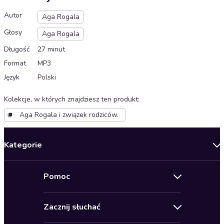
Autor
Aga Rogala
Głosy
Aga Rogala
Długość
27 minut
Format
MP3
Język
Polski
Kolekcje, w których znajdziesz ten produkt
:
Aga Rogala i związek rodziców.
Kategorie
Nowości
Pomoc
Oferty specjalne
Kontakt
Bestsellery
Zacznij słuchać
Pomoc
Audioseriale