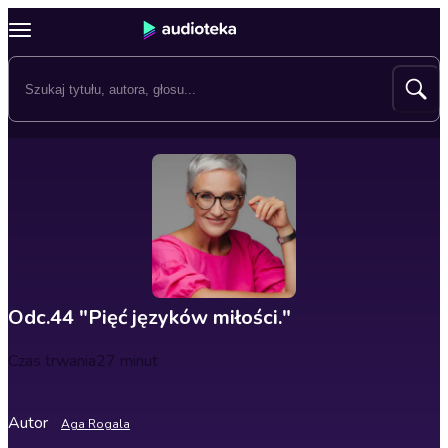
Odc.44 "Pięć języków miłości."
Czas trwania
27 minut
Autor
Aga Rogala