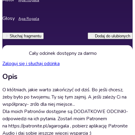
Aga Rogala
Głosy
Aga Rogala
Słuchaj fragmentu
Dodaj do ulubionych
Cały odcinek dostępny za darmo
Zaloguj się i słuchaj odcinka
Opis
O kłótniach, jakie warto zakończyć od dziś. Bo jeśli chcesz,
żeby było po twojemu, Ty się tym zajmij. A jeśli zależy Ci na
współpracy- zrób dla niej miejsce...
Dla moich Patronów dostępne są DODATKOWE ODCINKI-
odpowiedzi na ich pytania. Zostań moim Patronem
na ⁠https://patronite.pl/agarogala⁠ , pobierz aplikację Patronite
Audio i daj sobie jeszcze więcej wsparcia :)