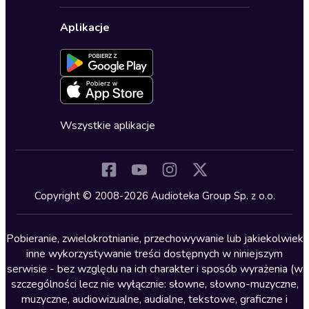
Polityka prywatności
Biznes, marketing, ekonomia
Wybierz wersję językową
Karty upominkowe
Ustawienia prywatności
Dla dzieci
Aplikacje
Dołącz do newslettera
Aktywuj kartę
Formularz zgłaszania nielegalnych treści
Dla młodzieży
Blog
Oferta dla firm i bibliotek
Deklaracja dostępności
Erotyczne
Zapowiedzi
Fantastyka
Cykle audiobooków
Horror
Wszystkie aplikacje
Inne języki
Komedia
Kryminały
Copyright © 2008-2026 Audioteka Group Sp. z o.o.
Lektury szkolne
Literatura anglojęzyczna
Pobieranie, zwielokrotnianie, przechowywanie lub jakiekolwiek
inne wykorzystywanie treści dostępnych w niniejszym
Literatura faktu
serwisie - bez względu na ich charakter i sposób wyrażenia (w
szczególności lecz nie wyłącznie: słowne, słowno-muzyczne,
Literatura obyczajowa
muzyczne, audiowizualne, audialne, tekstowe, graficzne i