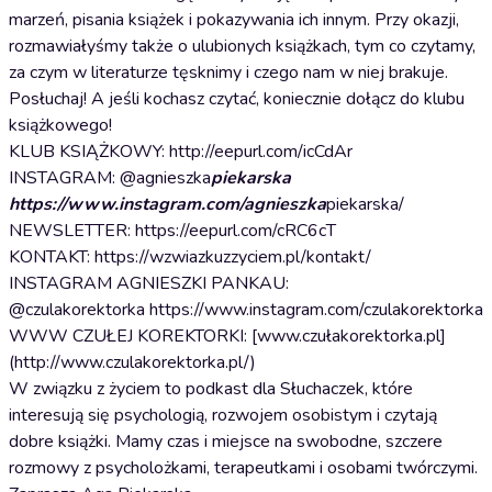
marzeń, pisania książek i pokazywania ich innym. Przy okazji,
rozmawiałyśmy także o ulubionych książkach, tym co czytamy,
za czym w literaturze tęsknimy i czego nam w niej brakuje.
Posłuchaj! A jeśli kochasz czytać, koniecznie dołącz do klubu
książkowego!
KLUB KSIĄŻKOWY: http://eepurl.com/icCdAr
INSTAGRAM: @agnieszka
piekarska
https://www.instagram.com/agnieszka
piekarska/
NEWSLETTER: https://eepurl.com/cRC6cT
KONTAKT: https://wzwiazkuzzyciem.pl/kontakt/
INSTAGRAM AGNIESZKI PANKAU:
@czulakorektorka https://www.instagram.com/czulakorektorka/,
WWW CZUŁEJ KOREKTORKI: [www.czułakorektorka.pl]
(http://www.czulakorektorka.pl/)
W związku z życiem to podkast dla Słuchaczek, które
interesują się psychologią, rozwojem osobistym i czytają
dobre książki. Mamy czas i miejsce na swobodne, szczere
rozmowy z psycholożkami, terapeutkami i osobami twórczymi.