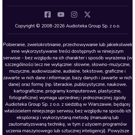
Inne języki
Komedia
Kryminały
Copyright © 2008-2026 Audioteka Group Sp. z o.o.
Lektury szkolne
Literatura anglojęzyczna
Pobieranie, zwielokrotnianie, przechowywanie lub jakiekolwiek
inne wykorzystywanie treści dostępnych w niniejszym
Literatura faktu
serwisie - bez względu na ich charakter i sposób wyrażenia (w
szczególności lecz nie wyłącznie: słowne, słowno-muzyczne,
Literatura obyczajowa
muzyczne, audiowizualne, audialne, tekstowe, graficzne i
Literatura piękna obca
zawarte w nich dane i informacje, bazy danych i zawarte w nich
dane) oraz formę (np. literackie, publicystyczne, naukowe,
Literatura piękna polska
kartograficzne, programy komputerowe, plastyczne,
Nagrania relaksacyjne
fotograficzne) wymaga uprzedniej i jednoznacznej zgody
Audioteka Group Sp. z o.o. z siedzibą w Warszawie, będącej
Nauka języków
właścicielem niniejszego serwisu, bez względu na sposób ich
Nauki humanistyczne
eksploracji i wykorzystaną metodę (manualną lub
zautomatyzowaną technikę, w tym z użyciem programów
Podcasty i audycje
uczenia maszynowego lub sztucznej inteligencji). Powyższe