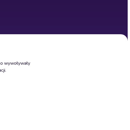
awno wywoływały
cji.