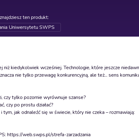
znajdziesz ten produkt
:
zania Uniwersytetu SWPS
iej niż kiedykolwiek wcześniej. Technologie, które jeszcze nied
nacza nie tylko przewagę konkurencyjną, ale też... sens komunika
, czy tylko pozornie wyrównuje szanse?
ć, czy po prostu działać?
 tym, jak odnaleźć się w świecie, który nie czeka – rozmawiają:
S: https://web.swps.pl/strefa-zarzadzania