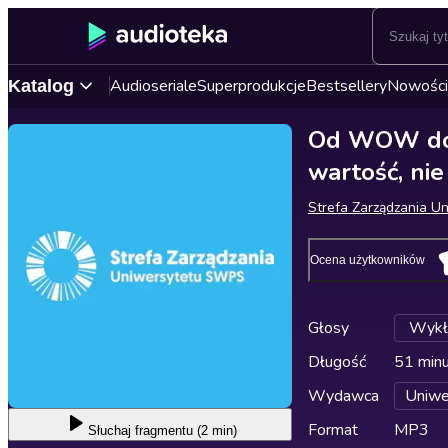
Audioseriale
Superprodukcje
Bestsellery
Nowości
Katalog
Od WOW do N
wartość, nie
Strefa Zarządzania 
Ocena użytkowników
Głosy
Wykł
Długość
51 min
Wydawca
Uniw
Format
MP3
Słuchaj
fragmentu (2 min)