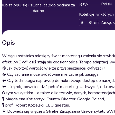
Język
Polski
lub
zaloguj się
i słuchaj całego odcinka za
darmo
Kolekcje, w których 
Strefa Zarząd
Opis
W ciągu ostatnich miesięcy świat marketingu zmienia się szybc
efekt „WOW”, dziś stają się codziennością. Tempo adaptacji wyz
🎯 Jak tworzyć wartość w erze przyspieszającej cyfryzacji?
🎯 Czy zaufanie może być równie mierzalne jak zasięg?
🎯 Czy technologia naprawdę demokratyzuje dostęp do narzędzi
🎯 Jaką rolę powinien dziś pełnić marketing: zachwycać, edukowa
O tym wszystkim – a także o liderstwie, danych, kompetencjach i
🎙️ Magdalena Kotlarczyk, Country Director, Google Poland,
🎙️ prof. Robert Kozielski, CEO questus.
👔 Dowiedz się więcej o Strefie Zarządzania Uniwersytetu SWP