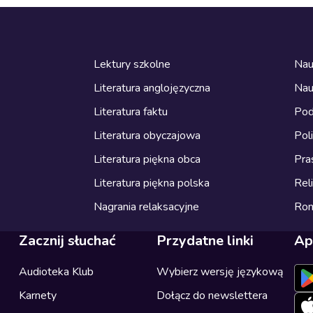
Lektury szkolne
Nau
Literatura anglojęzyczna
Nau
Literatura faktu
Pod
Literatura obyczajowa
Pol
Literatura piękna obca
Pra
Literatura piękna polska
Reli
Nagrania relaksacyjne
Ro
Zacznij słuchać
Przydatne linki
Ap
Audioteka Klub
Wybierz wersję językową
Karnety
Dołącz do newslettera