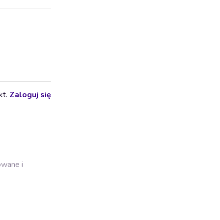
kt.
Zaloguj się
owane i