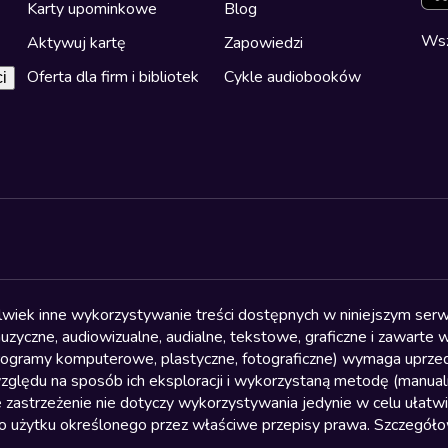
Karty upominkowe
Blog
Wsz
Aktywuj kartę
Zapowiedzi
Oferta dla firm i bibliotek
Cykle audiobooków
i
olwiek inne wykorzystywanie treści dostępnych w niniejszym serwi
yczne, audiowizualne, audialne, tekstowe, graficzne i zawarte w 
, programy komputerowe, plastyczne, fotograficzne) wymaga uprzedn
względu na sposób ich eksploracji i wykorzystaną metodę (manu
 zastrzeżenie nie dotyczy wykorzystywania jedynie w celu ułatw
żytku określonego przez właściwe przepisy prawa. Szczegółowa 