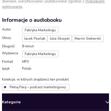
zbierane, weryfikowane i publikowane zgodnie z
Warunkami
opiniowania
.
Informacje o audiobooku
Autor
Fabryka Marketingu
Głosy
Jacek Pawlak
Julia Skurpel
Marcin Siekierski
Długość
8 minut
Wydawca
Fabryka Marketingu
Format
MP3
Język
Polski
Kolekcje, w których znajdziesz ten produkt
:
Pełną Parą – podcast marketingowy
Kategorie