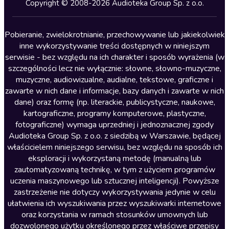
Kryminały
Copyright © 2008-2026 Audioteka Group Sp. z o.o.
Lektury szkolne
Literatura anglojęzyczna
Pobieranie, zwielokrotnianie, przechowywanie lub jakiekolwiek
inne wykorzystywanie treści dostępnych w niniejszym
Literatura faktu
serwisie - bez względu na ich charakter i sposób wyrażenia (w
szczególności lecz nie wyłącznie: słowne, słowno-muzyczne,
Literatura obyczajowa
muzyczne, audiowizualne, audialne, tekstowe, graficzne i
Literatura piękna obca
zawarte w nich dane i informacje, bazy danych i zawarte w nich
dane) oraz formę (np. literackie, publicystyczne, naukowe,
Literatura piękna polska
kartograficzne, programy komputerowe, plastyczne,
Nagrania relaksacyjne
fotograficzne) wymaga uprzedniej i jednoznacznej zgody
Audioteka Group Sp. z o.o. z siedzibą w Warszawie, będącej
Nauka języków
właścicielem niniejszego serwisu, bez względu na sposób ich
Nauki humanistyczne
eksploracji i wykorzystaną metodę (manualną lub
zautomatyzowaną technikę, w tym z użyciem programów
Podcasty i audycje
uczenia maszynowego lub sztucznej inteligencji). Powyższe
Polityka
zastrzeżenie nie dotyczy wykorzystywania jedynie w celu
ułatwienia ich wyszukiwania przez wyszukiwarki internetowe
Prasa
oraz korzystania w ramach stosunków umownych lub
Religia
dozwolonego użytku określonego przez właściwe przepisy