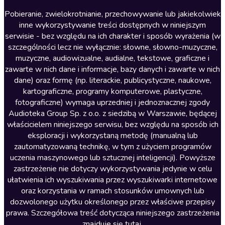
Literatura anglojęzyczna
Pobieranie, zwielokrotnianie, przechowywanie lub jakiekolwiek
inne wykorzystywanie treści dostępnych w niniejszym
Literatura faktu
serwisie - bez względu na ich charakter i sposób wyrażenia (w
szczególności lecz nie wyłącznie: słowne, słowno-muzyczne,
Literatura obyczajowa
muzyczne, audiowizualne, audialne, tekstowe, graficzne i
Literatura piękna obca
zawarte w nich dane i informacje, bazy danych i zawarte w nich
dane) oraz formę (np. literackie, publicystyczne, naukowe,
Literatura piękna polska
kartograficzne, programy komputerowe, plastyczne,
Nagrania relaksacyjne
fotograficzne) wymaga uprzedniej i jednoznacznej zgody
Audioteka Group Sp. z o.o. z siedzibą w Warszawie, będącej
Nauka języków
właścicielem niniejszego serwisu, bez względu na sposób ich
Nauki humanistyczne
eksploracji i wykorzystaną metodę (manualną lub
zautomatyzowaną technikę, w tym z użyciem programów
Podcasty i audycje
uczenia maszynowego lub sztucznej inteligencji). Powyższe
Polityka
zastrzeżenie nie dotyczy wykorzystywania jedynie w celu
ułatwienia ich wyszukiwania przez wyszukiwarki internetowe
Prasa
oraz korzystania w ramach stosunków umownych lub
Religia
dozwolonego użytku określonego przez właściwe przepisy
prawa. Szczegółowa treść dotycząca niniejszego zastrzeżenia
Romans
znajduje się
tutaj
.