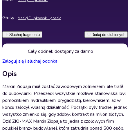
Maciej Filipkowski
Głosy
Maciej Filipkowski i goście
Słuchaj fragmentu
Dodaj do ulubionych
Cały odcinek dostępny za darmo
Zaloguj się i słuchaj odcinka
Opis
Marcin Ziopaja miał zostać zawodowym żołnierzem, ale trafił
do budowlanki. Przeszedł wszystkie możliwe stanowiska: był
pomocnikiem, hydraulikiem, brygadzistą, kierownikiem, aż w
końcu założył własną działalność. Początki były trudne, jednak
wszystko zmieniło się, gdy zdobył kontrakt na milion złotych.
Dziś ZIO-MAX Marcin Ziopaja to jedna z czołowych firm
polskiej branży budowlanej, która zatrudnia ponad 500 osób.