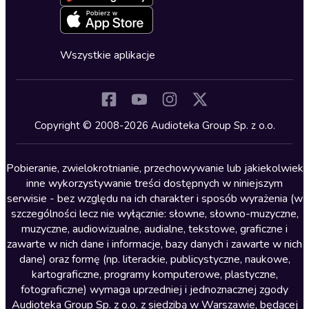
Deklaracja dostępności
Erotyczne
Zapowiedzi
Fantastyka
Cykle audiobooków
Horror
Wszystkie aplikacje
Inne języki
Komedia
Kryminały
Copyright © 2008-2026 Audioteka Group Sp. z o.o.
Lektury szkolne
Literatura anglojęzyczna
Pobieranie, zwielokrotnianie, przechowywanie lub jakiekolwiek
inne wykorzystywanie treści dostępnych w niniejszym
Literatura faktu
serwisie - bez względu na ich charakter i sposób wyrażenia (w
szczególności lecz nie wyłącznie: słowne, słowno-muzyczne,
Literatura obyczajowa
muzyczne, audiowizualne, audialne, tekstowe, graficzne i
Literatura piękna obca
zawarte w nich dane i informacje, bazy danych i zawarte w nich
dane) oraz formę (np. literackie, publicystyczne, naukowe,
Literatura piękna polska
kartograficzne, programy komputerowe, plastyczne,
Nagrania relaksacyjne
fotograficzne) wymaga uprzedniej i jednoznacznej zgody
Audioteka Group Sp. z o.o. z siedzibą w Warszawie, będącej