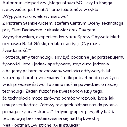
Autor m.in. ekspertyzy „Megaustawa 5G – czy ta Księga
rzeczywiście jest Biała?” oraz felietonów w cyklu
„Wypychowski wielowymiarowo”.
Z Piotrem Stankiewiczem, szefem Centrum Oceny Technologii
przy Sieci Badawczej Łukasiewicz oraz Pawłem
Wypychowskim, ekspertem Instytutu Spraw Obywatelskich,
rozmawia Rafał Górski, redaktor audycji „Czy masz
świadomość?”.
Potrzebujemy technologii, aby żyć, podobnie jak potrzebujemy
żywności. Jeżeli jednak spożywamy zbyt dużo jedzenia
albo jemy pokarm pozbawiony wartości odżywczych lub
zakażony chorobą, zmieniamy środki potrzebne do przeżycia
w ich przeciwieństwo. To samo można powiedzieć o naszej
technologii. Żaden filozof nie kwestionowałby tego,
że technologia może zarówno pomóc w rozwoju życia, jak
i mu przeszkadzać. Zdrowy rozsądek skłania nas do pytania:
pomaga czy przeszkadza? Jedynie głupiec przyjąłby każdą
technologię bez zastanawiania się nad tą kwestią.
Neil Postman, „W stronę XVIII stulecia”