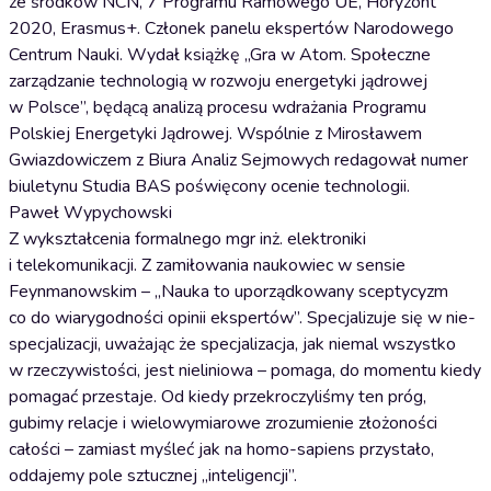
ze środków NCN, 7 Programu Ramowego UE, Horyzont
2020, Erasmus+. Członek panelu ekspertów Narodowego
Centrum Nauki. Wydał książkę „Gra w Atom. Społeczne
zarządzanie technologią w rozwoju energetyki jądrowej
w Polsce”, będącą analizą procesu wdrażania Programu
Polskiej Energetyki Jądrowej. Wspólnie z Mirosławem
Gwiazdowiczem z Biura Analiz Sejmowych redagował numer
biuletynu Studia BAS poświęcony ocenie technologii.
Paweł Wypychowski
Z wykształcenia formalnego mgr inż. elektroniki
i telekomunikacji. Z zamiłowania naukowiec w sensie
Feynmanowskim – „Nauka to uporządkowany sceptycyzm
co do wiarygodności opinii ekspertów”. Specjalizuje się w nie-
specjalizacji, uważając że specjalizacja, jak niemal wszystko
w rzeczywistości, jest nieliniowa – pomaga, do momentu kiedy
pomagać przestaje. Od kiedy przekroczyliśmy ten próg,
gubimy relacje i wielowymiarowe zrozumienie złożoności
całości – zamiast myśleć jak na homo-sapiens przystało,
oddajemy pole sztucznej „inteligencji”.