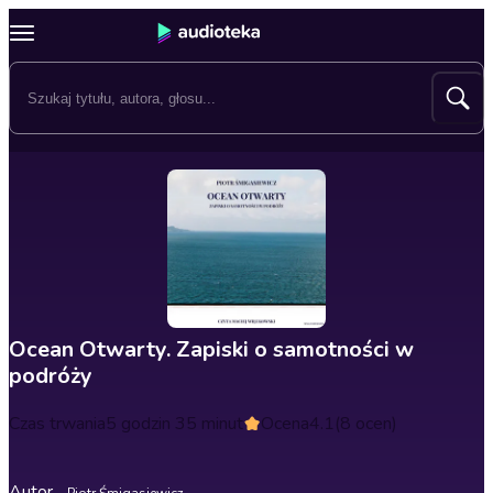
Ocean Otwarty. Zapiski o samotności w
podróży
Czas trwania
5 godzin 35 minut
Ocena
4.1
(8 ocen)
Autor