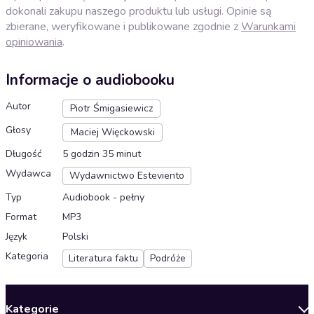
dokonali zakupu naszego produktu lub usługi. Opinie są
zbierane, weryfikowane i publikowane zgodnie z
Warunkami
opiniowania
.
Informacje o audiobooku
Autor
Piotr Śmigasiewicz
Głosy
Maciej Więckowski
Długość
5 godzin 35 minut
Wydawca
Wydawnictwo Esteviento
Typ
Audiobook - pełny
Format
MP3
Język
Polski
Kategoria
Literatura faktu
Podróże
Kategorie