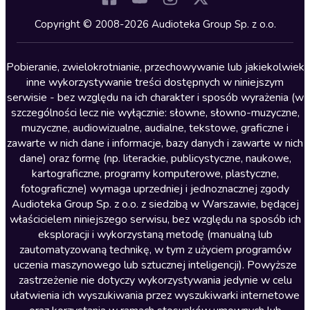
Kryminały
Copyright © 2008-2026 Audioteka Group Sp. z o.o.
Lektury szkolne
Literatura anglojęzyczna
Pobieranie, zwielokrotnianie, przechowywanie lub jakiekolwiek
inne wykorzystywanie treści dostępnych w niniejszym
Literatura faktu
serwisie - bez względu na ich charakter i sposób wyrażenia (w
szczególności lecz nie wyłącznie: słowne, słowno-muzyczne,
Literatura obyczajowa
muzyczne, audiowizualne, audialne, tekstowe, graficzne i
Literatura piękna obca
zawarte w nich dane i informacje, bazy danych i zawarte w nich
dane) oraz formę (np. literackie, publicystyczne, naukowe,
Literatura piękna polska
kartograficzne, programy komputerowe, plastyczne,
Nagrania relaksacyjne
fotograficzne) wymaga uprzedniej i jednoznacznej zgody
Audioteka Group Sp. z o.o. z siedzibą w Warszawie, będącej
Nauka języków
właścicielem niniejszego serwisu, bez względu na sposób ich
Nauki humanistyczne
eksploracji i wykorzystaną metodę (manualną lub
zautomatyzowaną technikę, w tym z użyciem programów
Podcasty i audycje
uczenia maszynowego lub sztucznej inteligencji). Powyższe
Polityka
zastrzeżenie nie dotyczy wykorzystywania jedynie w celu
ułatwienia ich wyszukiwania przez wyszukiwarki internetowe
Prasa