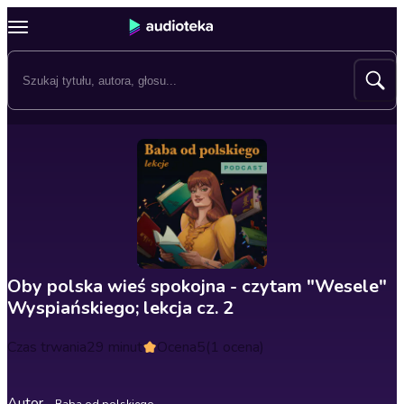
Oby polska wieś spokojna - czytam "Wesele"
Wyspiańskiego; lekcja cz. 2
Czas trwania
29 minut
Ocena
5
(1 ocena)
Autor