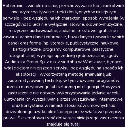
Literatura anglojęzyczna
Pobieranie, zwielokrotnianie, przechowywanie lub jakiekolwiek
inne wykorzystywanie treści dostępnych w niniejszym
Literatura faktu
serwisie - bez względu na ich charakter i sposób wyrażenia (w
szczególności lecz nie wyłącznie: słowne, słowno-muzyczne,
Literatura obyczajowa
muzyczne, audiowizualne, audialne, tekstowe, graficzne i
Literatura piękna obca
zawarte w nich dane i informacje, bazy danych i zawarte w nich
dane) oraz formę (np. literackie, publicystyczne, naukowe,
Literatura piękna polska
kartograficzne, programy komputerowe, plastyczne,
Nagrania relaksacyjne
fotograficzne) wymaga uprzedniej i jednoznacznej zgody
Audioteka Group Sp. z o.o. z siedzibą w Warszawie, będącej
Nauka języków
właścicielem niniejszego serwisu, bez względu na sposób ich
Nauki humanistyczne
eksploracji i wykorzystaną metodę (manualną lub
zautomatyzowaną technikę, w tym z użyciem programów
Podcasty i audycje
uczenia maszynowego lub sztucznej inteligencji). Powyższe
Polityka
zastrzeżenie nie dotyczy wykorzystywania jedynie w celu
ułatwienia ich wyszukiwania przez wyszukiwarki internetowe
Prasa
oraz korzystania w ramach stosunków umownych lub
Religia
dozwolonego użytku określonego przez właściwe przepisy
prawa. Szczegółowa treść dotycząca niniejszego zastrzeżenia
Romans
znajduje się
tutaj
.