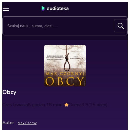
Obcy
Czas trwania
8 godzin 18 minut
Ocena
3.9
(15 ocen)
Autor
Max Czornyj