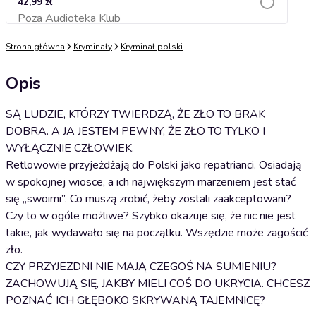
42,99 zł
Poza Audioteka Klub
Dodaj do koszyka
Strona główna
Kryminały
Kryminał polski
Opis
SĄ LUDZIE, KTÓRZY TWIERDZĄ, ŻE ZŁO TO BRAK
DOBRA. A JA JESTEM PEWNY, ŻE ZŁO TO TYLKO I
WYŁĄCZNIE CZŁOWIEK.
Retlowowie przyjeżdżają do Polski jako repatrianci. Osiadają
w spokojnej wiosce, a ich największym marzeniem jest stać
się „swoimi”. Co muszą zrobić, żeby zostali zaakceptowani?
Czy to w ogóle możliwe? Szybko okazuje się, że nic nie jest
takie, jak wydawało się na początku. Wszędzie może zagościć
zło.
CZY PRZYJEZDNI NIE MAJĄ CZEGOŚ NA SUMIENIU?
ZACHOWUJĄ SIĘ, JAKBY MIELI COŚ DO UKRYCIA. CHCESZ
POZNAĆ ICH GŁĘBOKO SKRYWANĄ TAJEMNICĘ?