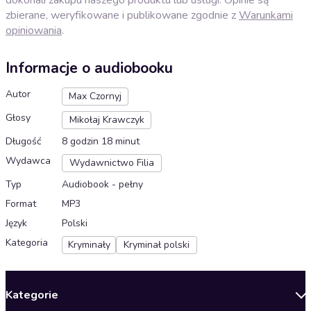
zbierane, weryfikowane i publikowane zgodnie z
Warunkami
opiniowania
.
Informacje o audiobooku
Autor
Max Czornyj
Głosy
Mikołaj Krawczyk
Długość
8 godzin 18 minut
Wydawca
Wydawnictwo Filia
Typ
Audiobook - pełny
Format
MP3
Język
Polski
Kategoria
Kryminały
Kryminał polski
Kategorie