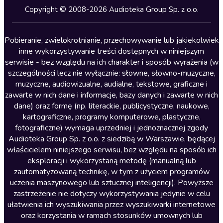
Kryminały
Copyright © 2008-2026 Audioteka Group Sp. z o.o.
Lektury szkolne
Literatura anglojęzyczna
Pobieranie, zwielokrotnianie, przechowywanie lub jakiekolwiek
inne wykorzystywanie treści dostępnych w niniejszym
Literatura faktu
serwisie - bez względu na ich charakter i sposób wyrażenia (w
szczególności lecz nie wyłącznie: słowne, słowno-muzyczne,
Literatura obyczajowa
muzyczne, audiowizualne, audialne, tekstowe, graficzne i
Literatura piękna obca
zawarte w nich dane i informacje, bazy danych i zawarte w nich
dane) oraz formę (np. literackie, publicystyczne, naukowe,
Literatura piękna polska
kartograficzne, programy komputerowe, plastyczne,
Nagrania relaksacyjne
fotograficzne) wymaga uprzedniej i jednoznacznej zgody
Audioteka Group Sp. z o.o. z siedzibą w Warszawie, będącej
Nauka języków
właścicielem niniejszego serwisu, bez względu na sposób ich
Nauki humanistyczne
eksploracji i wykorzystaną metodę (manualną lub
zautomatyzowaną technikę, w tym z użyciem programów
Podcasty i audycje
uczenia maszynowego lub sztucznej inteligencji). Powyższe
Polityka
zastrzeżenie nie dotyczy wykorzystywania jedynie w celu
ułatwienia ich wyszukiwania przez wyszukiwarki internetowe
Prasa
oraz korzystania w ramach stosunków umownych lub