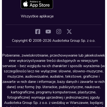
Zapowiedzi
Fantastyka
Cykle audiobooków
Horror
Wszystkie aplikacje
Inne języki
Komedia
Kryminały
Copyright © 2008-2026 Audioteka Group Sp. z o.o.
Lektury szkolne
Literatura anglojęzyczna
Pobieranie, zwielokrotnianie, przechowywanie lub jakiekolwiek
inne wykorzystywanie treści dostępnych w niniejszym
Literatura faktu
serwisie - bez względu na ich charakter i sposób wyrażenia (w
szczególności lecz nie wyłącznie: słowne, słowno-muzyczne,
Literatura obyczajowa
muzyczne, audiowizualne, audialne, tekstowe, graficzne i
Literatura piękna obca
zawarte w nich dane i informacje, bazy danych i zawarte w nich
dane) oraz formę (np. literackie, publicystyczne, naukowe,
Literatura piękna polska
kartograficzne, programy komputerowe, plastyczne,
Nagrania relaksacyjne
fotograficzne) wymaga uprzedniej i jednoznacznej zgody
Audioteka Group Sp. z o.o. z siedzibą w Warszawie, będącej
Nauka języków