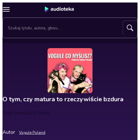
O tym, czy matura to rzeczywiście bzdura
Czas trwania
25 minut
Autor
Vogule Poland