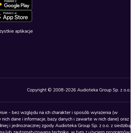
ystkie aplikacje
Copyright © 2008-2026 Audioteka Group Sp. z o.o.
sie - bez względu na ich charakter i sposób wyrażenia (w
nich dane i informacje, bazy danych i zawarte w nich dane) oraz
iej i jednoznacznej zgody Audioteka Group Sp. z o.o. z siedzibą
alną lub zautomatyzowaną technikę, w tym z użyciem programów