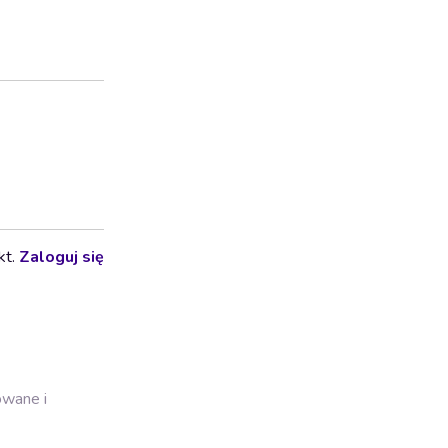
kt.
Zaloguj się
owane i