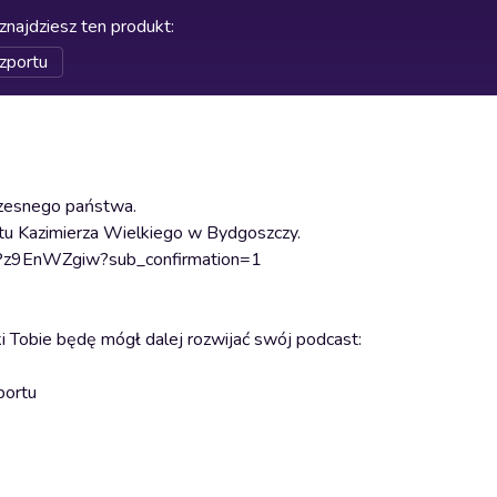
znajdziesz ten produkt
:
zportu
zesnego państwa.
u Kazimierza Wielkiego w Bydgoszczy.
hPz9EnWZgiw?sub_confirmation=1
i Tobie będę mógł dalej rozwijać swój podcast:
portu