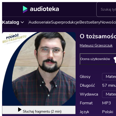
Audioseriale
Superprodukcje
Bestsellery
Nowości
Katalog
O tożsamości
Mateusz Grzeszczuk
Ocena użytkowników
Głosy
Mateu
Długość
57 min
Wydawca
Mateu
Format
MP3
Język
Polski
Słuchaj
fragmentu (2 min)