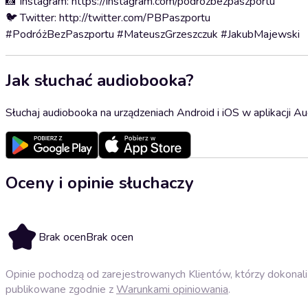
📸 Instagram: https://instagram.com/podrozbezpaszportu
🐦 Twitter: http://twitter.com/PBPaszportu
#PodróżBezPaszportu #MateuszGrzeszczuk #JakubMajewski
Jak słuchać audiobooka?
Słuchaj audiobooka na urządzeniach Android i iOS w aplikacji Au
Oceny i opinie słuchaczy
Brak ocen
Brak ocen
Opinie pochodzą od zarejestrowanych Klientów, którzy dokonali 
publikowane zgodnie z
Warunkami opiniowania
.