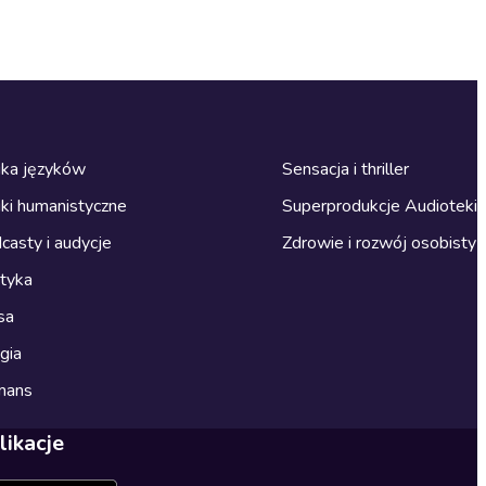
ka języków
Sensacja i thriller
ki humanistyczne
Superprodukcje Audioteki
casty i audycje
Zdrowie i rozwój osobisty
ityka
sa
gia
mans
likacje