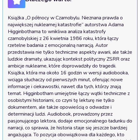
Książka „O północy w Czarnobylu. Nieznana prawda o 
największej nuklearnej katastrofie” autorstwa Adama 
Higginbothama to wnikliwa analiza katastrofy 
czarnobylskiej z 26 kwietnia 1986 roku, która łączy 
rzetelne badania z emocjonalną narracją. Autor 
przedstawia nie tylko techniczne aspekty awarii, ale także 
ludzkie dramaty, ukazując kontekst polityczny ZSRR oraz 
ambicje nuklearne, które doprowadziły do tragedii. 
Książka, która ma około 16 godzin w wersji audiobooka, 
wciąga słuchaczy od pierwszych minut, oferując nowe 
informacje i ciekawostki, nawet dla tych, którzy znają 
temat. Higginbotham umiejętnie łączy wątki techniczne z 
osobistymi historiami, co czyni tę lekturę nie tylko 
dokumentem, ale także opowieścią o odwadze i 
determinacji ludzi. Audiobook, prowadzony przez 
pasjonującego lektora, dodaje emocjonalnego ładunku do 
narracji, co sprawia, że historia staje się jeszcze bardziej 
angażująca. To pozycja obowiązkowa dla każdego, kto 