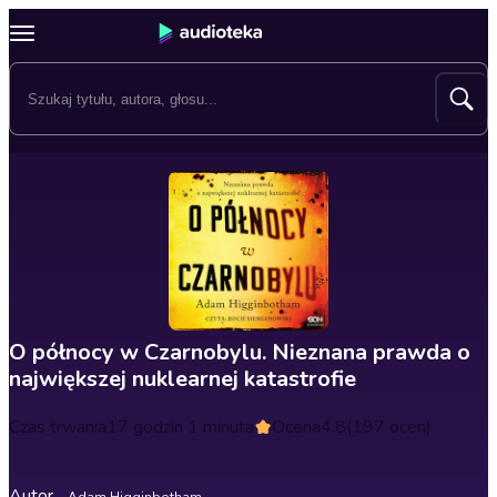
O północy w Czarnobylu. Nieznana prawda o
największej nuklearnej katastrofie
Czas trwania
17 godzin 1 minuta
Ocena
4.8
(197 ocen)
Autor