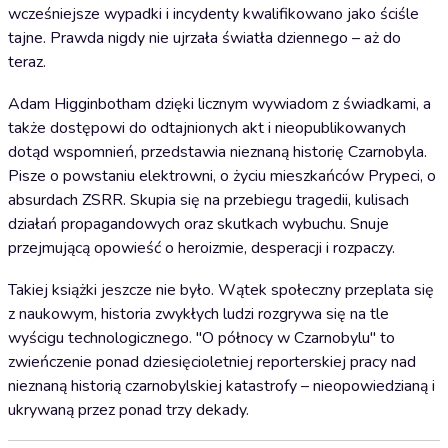
wcześniejsze wypadki i incydenty kwalifikowano jako ściśle
tajne. Prawda nigdy nie ujrzała światła dziennego – aż do
teraz.
Adam Higginbotham dzięki licznym wywiadom z świadkami, a
także dostępowi do odtajnionych akt i nieopublikowanych
dotąd wspomnień, przedstawia nieznaną historię Czarnobyla.
Pisze o powstaniu elektrowni, o życiu mieszkańców Prypeci, o
absurdach ZSRR. Skupia się na przebiegu tragedii, kulisach
działań propagandowych oraz skutkach wybuchu. Snuje
przejmującą opowieść o heroizmie, desperacji i rozpaczy.
Takiej książki jeszcze nie było. Wątek społeczny przeplata się
z naukowym, historia zwykłych ludzi rozgrywa się na tle
wyścigu technologicznego. "O północy w Czarnobylu" to
zwieńczenie ponad dziesięcioletniej reporterskiej pracy nad
nieznaną historią czarnobylskiej katastrofy – nieopowiedzianą i
ukrywaną przez ponad trzy dekady.