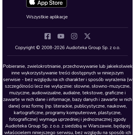
Fantastyka
Cykle audiobooków
Horror
Wszystkie aplikacje
Inne języki
Komedia
Kryminały
Copyright © 2008-2026 Audioteka Group Sp. z o.o.
Lektury szkolne
Literatura anglojęzyczna
Pobieranie, zwielokrotnianie, przechowywanie lub jakiekolwiek
inne wykorzystywanie treści dostępnych w niniejszym
Literatura faktu
serwisie - bez względu na ich charakter i sposób wyrażenia (w
szczególności lecz nie wyłącznie: słowne, słowno-muzyczne,
Literatura obyczajowa
muzyczne, audiowizualne, audialne, tekstowe, graficzne i
Literatura piękna obca
zawarte w nich dane i informacje, bazy danych i zawarte w nich
dane) oraz formę (np. literackie, publicystyczne, naukowe,
Literatura piękna polska
kartograficzne, programy komputerowe, plastyczne,
Nagrania relaksacyjne
fotograficzne) wymaga uprzedniej i jednoznacznej zgody
Audioteka Group Sp. z o.o. z siedzibą w Warszawie, będącej
Nauka języków
właścicielem niniejszego serwisu, bez względu na sposób ich