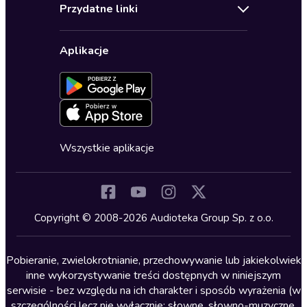
Regulamin
Biografie
Przydatne linki
Karnety
Polityka prywatności
Biznes, marketing, ekonomia
Wybierz wersję językową
Karty upominkowe
Ustawienia prywatności
Dla dzieci
Aplikacje
Dołącz do newslettera
Aktywuj kartę
Formularz zgłaszania nielegalnych treści
Dla młodzieży
Blog
Oferta dla firm i bibliotek
Deklaracja dostępności
Erotyczne
Zapowiedzi
Fantastyka
Cykle audiobooków
Horror
Wszystkie aplikacje
Inne języki
Komedia
Kryminały
Copyright © 2008-2026 Audioteka Group Sp. z o.o.
Lektury szkolne
Literatura anglojęzyczna
Pobieranie, zwielokrotnianie, przechowywanie lub jakiekolwiek
inne wykorzystywanie treści dostępnych w niniejszym
Literatura faktu
serwisie - bez względu na ich charakter i sposób wyrażenia (w
szczególności lecz nie wyłącznie: słowne, słowno-muzyczne,