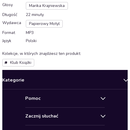
Głosy
Marika Krajniewska
Długość
22 minuty
Wydawca
Papierowy Motyl
Format
MP3
Język
Polski
Kolekcje, w których znajdziesz ten produkt
:
Klub Książki
Kategorie
Nowości
Pomoc
Oferty specjalne
Kontakt
Bestsellery
Zacznij słuchać
Pomoc
Audioseriale
Audioteka Klub