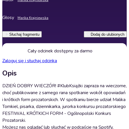
Marika Krajniewska
Głosy
Marika Krajniewska
Słuchaj fragmentu
Dodaj do ulubionych
Cały odcinek dostępny za darmo
Zaloguj się i słuchaj odcinka
Opis
DZIEŃ DOBRY WIECZÓR! #KlubKsiążki zapraza na wieczorne,
choć publikowane z samego rana spotkanie wokół opowiadań
i krótkich form prozatorskich. W spotkaniu bierze udział Malika
Tomkiel, pisarka, dziennikarka, jurorka konkursu prozatorskiego
FESTIWAL KRÓTKICH FORM - Ogólnopolski Konkurs
Prozatorski.
Możesz nas oglądać lub słuchać w podcaście na Spotify,