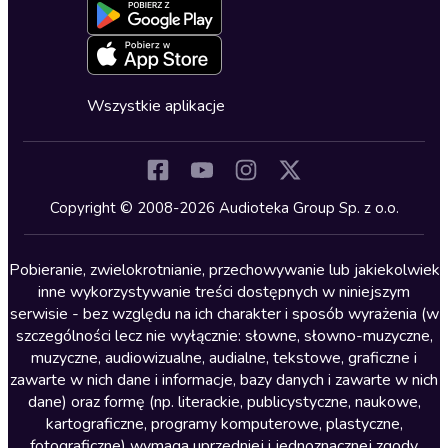
Blog
Oferta dla firm i bibliotek
Deklaracja dostępności
Erotyczne
Zapowiedzi
Fantastyka
Cykle audiobooków
Horror
Wszystkie aplikacje
Inne języki
Komedia
Kryminały
Copyright © 2008-2026 Audioteka Group Sp. z o.o.
Lektury szkolne
Literatura anglojęzyczna
Pobieranie, zwielokrotnianie, przechowywanie lub jakiekolwiek
inne wykorzystywanie treści dostępnych w niniejszym
Literatura faktu
serwisie - bez względu na ich charakter i sposób wyrażenia (w
szczególności lecz nie wyłącznie: słowne, słowno-muzyczne,
Literatura obyczajowa
muzyczne, audiowizualne, audialne, tekstowe, graficzne i
Literatura piękna obca
zawarte w nich dane i informacje, bazy danych i zawarte w nich
dane) oraz formę (np. literackie, publicystyczne, naukowe,
Literatura piękna polska
kartograficzne, programy komputerowe, plastyczne,
Nagrania relaksacyjne
fotograficzne) wymaga uprzedniej i jednoznacznej zgody