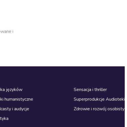
owane i
ka języków
Sensacja i thriller
ki humanistyczne
Superprodukcje Audioteki
casty i audycje
Zdrowie i rozwój osobisty
ityka