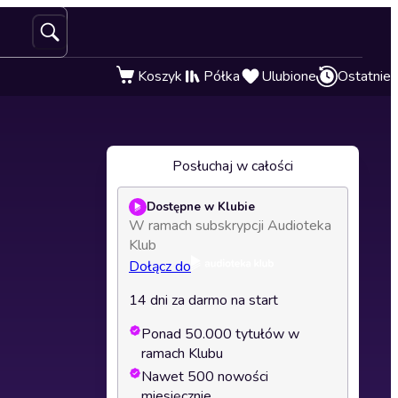
Koszyk
Półka
Ulubione
Ostatnie
Posłuchaj w całości
Dostępne w Klubie
W ramach subskrypcji Audioteka
Klub
Dołącz do
14 dni za darmo na start
Ponad 50.000 tytułów w
ramach Klubu
Nawet 500 nowości
miesięcznie