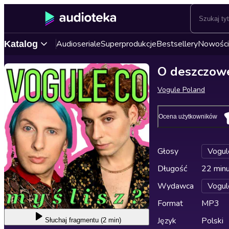
Audioseriale
Superprodukcje
Bestsellery
Nowości
Katalog
O deszczowe
Vogule Poland
Ocena użytkowników
Głosy
Vogul
Długość
22 min
Wydawca
Vogul
Format
MP3
Język
Polski
Słuchaj
fragmentu (2 min)