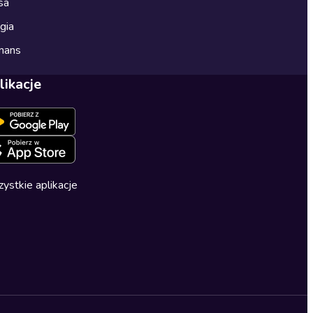
sa
gia
mans
likacje
ystkie aplikacje