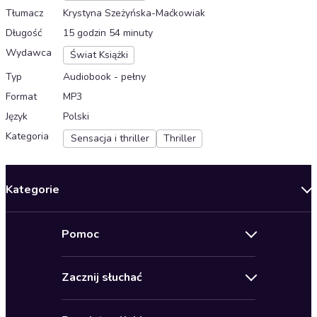
Tłumacz
Krystyna Szeżyńska-Maćkowiak
Długość
15 godzin 54 minuty
Wydawca
Świat Książki
Typ
Audiobook - pełny
Format
MP3
Język
Polski
Kategoria
Sensacja i thriller
Thriller
Kategorie
Nowości
Pomoc
Oferty specjalne
Kontakt
Bestsellery
Zacznij słuchać
Pomoc
Audioseriale
Audioteka Klub
Regulamin
Biografie