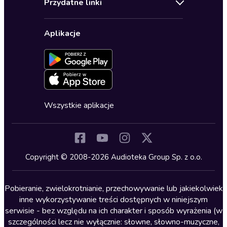
Przydatne linki
Karnety
Polityka prywatności
Biznes, marketing, ekonomia
Wybierz wersję językową
Karty upominkowe
Ustawienia prywatności
Dla dzieci
Aplikacje
Dołącz do newslettera
Aktywuj kartę
Formularz zgłaszania nielegalnych treści
Dla młodzieży
Blog
Oferta dla firm i bibliotek
Deklaracja dostępności
Erotyczne
Zapowiedzi
Fantastyka
Cykle audiobooków
Horror
Wszystkie aplikacje
Inne języki
Komedia
Kryminały
Copyright © 2008-2026 Audioteka Group Sp. z o.o.
Lektury szkolne
Literatura anglojęzyczna
Pobieranie, zwielokrotnianie, przechowywanie lub jakiekolwiek
inne wykorzystywanie treści dostępnych w niniejszym
Literatura faktu
serwisie - bez względu na ich charakter i sposób wyrażenia (w
szczególności lecz nie wyłącznie: słowne, słowno-muzyczne,
Literatura obyczajowa