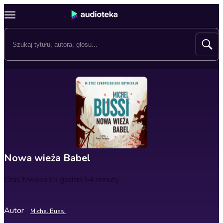
Nowa wieża Babel
Czas trwania
15 godzin 54 minuty
Autor
Michel Bussi