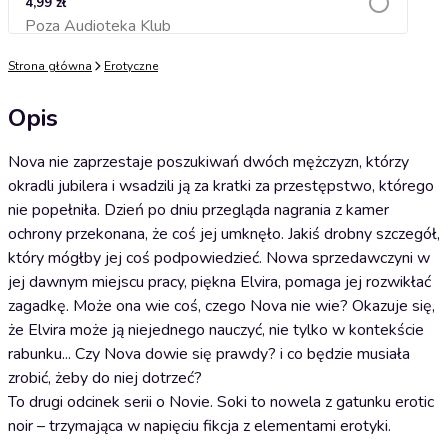
4,99 zł
Poza Audioteka Klub
Dodaj do koszyka
Strona główna
Erotyczne
Opis
Nova nie zaprzestaje poszukiwań dwóch mężczyzn, którzy
okradli jubilera i wsadzili ją za kratki za przestępstwo, którego
nie popełniła. Dzień po dniu przegląda nagrania z kamer
ochrony przekonana, że coś jej umknęło. Jakiś drobny szczegół,
który mógłby jej coś podpowiedzieć. Nowa sprzedawczyni w
jej dawnym miejscu pracy, piękna Elvira, pomaga jej rozwikłać
zagadkę. Może ona wie coś, czego Nova nie wie? Okazuje się,
że Elvira może ją niejednego nauczyć, nie tylko w kontekście
rabunku... Czy Nova dowie się prawdy? i co będzie musiała
zrobić, żeby do niej dotrzeć?
To drugi odcinek serii o Novie. Soki to nowela z gatunku erotic
noir – trzymająca w napięciu fikcja z elementami erotyki.