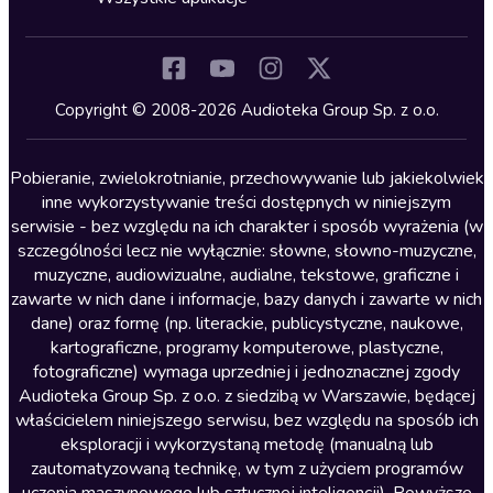
Inne języki
Komedia
Kryminały
Copyright © 2008-2026 Audioteka Group Sp. z o.o.
Lektury szkolne
Literatura anglojęzyczna
Pobieranie, zwielokrotnianie, przechowywanie lub jakiekolwiek
inne wykorzystywanie treści dostępnych w niniejszym
Literatura faktu
serwisie - bez względu na ich charakter i sposób wyrażenia (w
szczególności lecz nie wyłącznie: słowne, słowno-muzyczne,
Literatura obyczajowa
muzyczne, audiowizualne, audialne, tekstowe, graficzne i
Literatura piękna obca
zawarte w nich dane i informacje, bazy danych i zawarte w nich
dane) oraz formę (np. literackie, publicystyczne, naukowe,
Literatura piękna polska
kartograficzne, programy komputerowe, plastyczne,
Nagrania relaksacyjne
fotograficzne) wymaga uprzedniej i jednoznacznej zgody
Audioteka Group Sp. z o.o. z siedzibą w Warszawie, będącej
Nauka języków
właścicielem niniejszego serwisu, bez względu na sposób ich
Nauki humanistyczne
eksploracji i wykorzystaną metodę (manualną lub
zautomatyzowaną technikę, w tym z użyciem programów
Podcasty i audycje