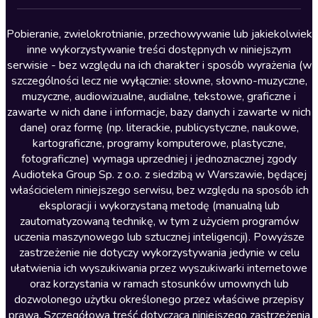
Lektury szkolne
Literatura anglojęzyczna
Pobieranie, zwielokrotnianie, przechowywanie lub jakiekolwiek
inne wykorzystywanie treści dostępnych w niniejszym
Literatura faktu
serwisie - bez względu na ich charakter i sposób wyrażenia (w
szczególności lecz nie wyłącznie: słowne, słowno-muzyczne,
Literatura obyczajowa
muzyczne, audiowizualne, audialne, tekstowe, graficzne i
Literatura piękna obca
zawarte w nich dane i informacje, bazy danych i zawarte w nich
dane) oraz formę (np. literackie, publicystyczne, naukowe,
Literatura piękna polska
kartograficzne, programy komputerowe, plastyczne,
Nagrania relaksacyjne
fotograficzne) wymaga uprzedniej i jednoznacznej zgody
Audioteka Group Sp. z o.o. z siedzibą w Warszawie, będącej
Nauka języków
właścicielem niniejszego serwisu, bez względu na sposób ich
Nauki humanistyczne
eksploracji i wykorzystaną metodę (manualną lub
zautomatyzowaną technikę, w tym z użyciem programów
Podcasty i audycje
uczenia maszynowego lub sztucznej inteligencji). Powyższe
Polityka
zastrzeżenie nie dotyczy wykorzystywania jedynie w celu
ułatwienia ich wyszukiwania przez wyszukiwarki internetowe
Prasa
oraz korzystania w ramach stosunków umownych lub
Religia
dozwolonego użytku określonego przez właściwe przepisy
prawa. Szczegółowa treść dotycząca niniejszego zastrzeżenia