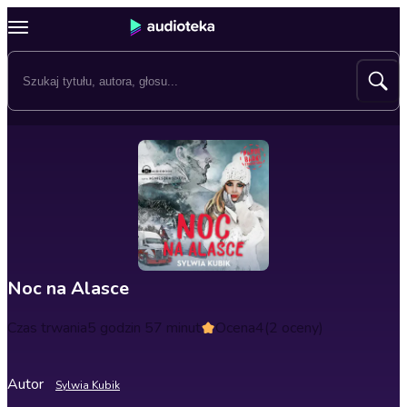
Noc na Alasce
Czas trwania
5 godzin 57 minut
Ocena
4
(2 oceny)
Autor
Sylwia Kubik