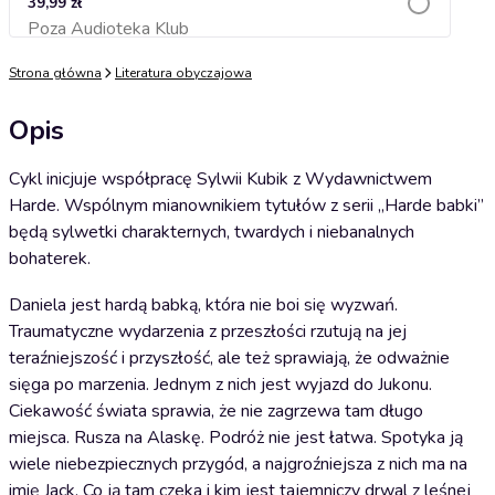
39,99 zł
Poza Audioteka Klub
Dodaj do koszyka
Strona główna
Literatura obyczajowa
Opis
Cykl inicjuje współpracę Sylwii Kubik z Wydawnictwem
Harde. Wspólnym mianownikiem tytułów z serii „Harde babki”
będą sylwetki charakternych, twardych i niebanalnych
bohaterek.
Daniela jest hardą babką, która nie boi się wyzwań.
Traumatyczne wydarzenia z przeszłości rzutują na jej
teraźniejszość i przyszłość, ale też sprawiają, że odważnie
sięga po marzenia. Jednym z nich jest wyjazd do Jukonu.
Ciekawość świata sprawia, że nie zagrzewa tam długo
miejsca. Rusza na Alaskę. Podróż nie jest łatwa. Spotyka ją
wiele niebezpiecznych przygód, a najgroźniejsza z nich ma na
imię Jack. Co ją tam czeka i kim jest tajemniczy drwal z leśnej