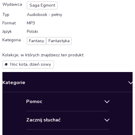
Wydawca
Saga Egmont
Typ
Audiobook - pełny
Format
MP3
Język
Polski
Kategoria
Fantasy
Fantastyka
Kolekcje, w których znajdziesz ten produkt
:
Noc kota, dzień sowy
Kategorie
Nowości
Pomoc
Oferty specjalne
Kontakt
Bestsellery
Zacznij słuchać
Pomoc
Audioseriale
Audioteka Klub
Regulamin