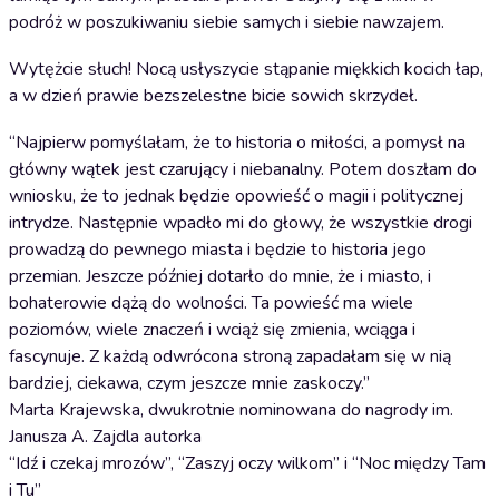
podróż w poszukiwaniu siebie samych i siebie nawzajem.
Wytężcie słuch! Nocą usłyszycie stąpanie miękkich kocich łap,
a w dzień prawie bezszelestne bicie sowich skrzydeł.
“Najpierw pomyślałam, że to historia o miłości, a pomysł na
główny wątek jest czarujący i niebanalny. Potem doszłam do
wniosku, że to jednak będzie opowieść o magii i politycznej
intrydze. Następnie wpadło mi do głowy, że wszystkie drogi
prowadzą do pewnego miasta i będzie to historia jego
przemian. Jeszcze później dotarło do mnie, że i miasto, i
bohaterowie dążą do wolności. Ta powieść ma wiele
poziomów, wiele znaczeń i wciąż się zmienia, wciąga i
fascynuje. Z każdą odwrócona stroną zapadałam się w nią
bardziej, ciekawa, czym jeszcze mnie zaskoczy.”
Marta Krajewska, dwukrotnie nominowana do nagrody im.
Janusza A. Zajdla autorka
“Idź i czekaj mrozów”, “Zaszyj oczy wilkom” i “Noc między Tam
i Tu”