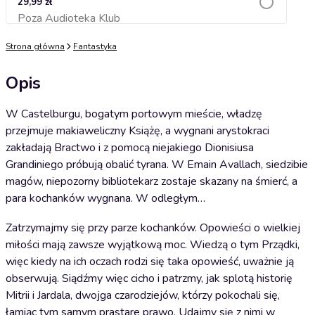
29,99 zł
Poza Audioteka Klub
Dodaj do koszyka
Strona główna
Fantastyka
Opis
W Castelburgu, bogatym portowym mieście, władzę
przejmuje makiaweliczny Książę, a wygnani arystokraci
zakładają Bractwo i z pomocą niejakiego Dionisiusa
Grandiniego próbują obalić tyrana. W Emain Avallach, siedzibie
magów, niepozorny bibliotekarz zostaje skazany na śmierć, a
para kochanków wygnana. W odległym…
Zatrzymajmy się przy parze kochanków. Opowieści o wielkiej
miłości mają zawsze wyjątkową moc. Wiedzą o tym Prządki,
więc kiedy na ich oczach rodzi się taka opowieść, uważnie ją
obserwują. Siądźmy więc cicho i patrzmy, jak splotą historię
Mitrii i Jardala, dwojga czarodziejów, którzy pokochali się,
łamiąc tym samym prastare prawo. Udajmy się z nimi w