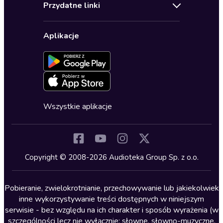
Biografie
Przydatne linki
Karnety
Polityka prywatności
Biznes, marketing, ekonomia
Wybierz wersję językową
Karty upominkowe
Ustawienia prywatności
Dla dzieci
Aplikacje
Dołącz do newslettera
Aktywuj kartę
Formularz zgłaszania nielegalnych treści
Dla młodzieży
Blog
Oferta dla firm i bibliotek
Deklaracja dostępności
Erotyczne
Zapowiedzi
Fantastyka
Cykle audiobooków
Horror
Wszystkie aplikacje
Inne języki
Komedia
Kryminały
Copyright © 2008-2026 Audioteka Group Sp. z o.o.
Lektury szkolne
Literatura anglojęzyczna
Pobieranie, zwielokrotnianie, przechowywanie lub jakiekolwiek
inne wykorzystywanie treści dostępnych w niniejszym
Literatura faktu
serwisie - bez względu na ich charakter i sposób wyrażenia (w
szczególności lecz nie wyłącznie: słowne, słowno-muzyczne,
Literatura obyczajowa