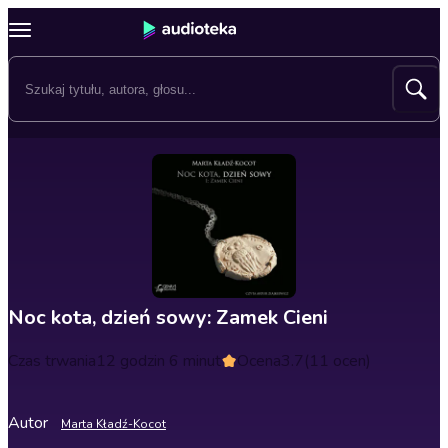
Noc kota, dzień sowy: Zamek Cieni
Czas trwania
12 godzin 6 minut
Ocena
3.7
(11 ocen)
Autor
Marta Kładź-Kocot