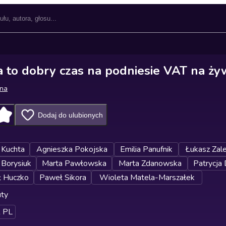
ja to dobry czas na podniesie VAT na ż
wna
Dodaj do ulubionych
Kuchta
Agnieszka Pokojska
Emilia Panufnik
Łukasz Zal
 Borysiuk
Marta Pawłowska
Marta Zdanowska
Patrycja
 Huczko
Paweł Sikora
Wioleta Matela-Marszałek
uty
 PL