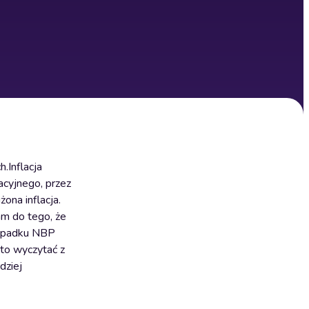
.Inflacja
acyjnego, przez
ona inflacja.
am do tego, że
zypadku NBP
 to wyczytać z
dziej