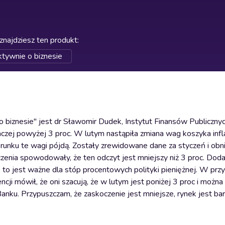
znajdziesz ten produkt
:
tywnie o biznesie
iznesie" jest dr Sławomir Dudek, Instytut Finansów Publicznych
aczej powyżej 3 proc. W lutym nastąpiła zmiana wag koszyka infl
erunku te wagi pójdą. Zostały zrewidowane dane za styczeń i obniż
zenia spowodowały, że ten odczyt jest mniejszy niż 3 proc. Dod
to jest ważne dla stóp procentowych polityki pieniężnej. W pr
ncji mówił, że oni szacują, że w lutym jest poniżej 3 proc i można
nku. Przypuszczam, że zaskoczenie jest mniejsze, rynek jest bar