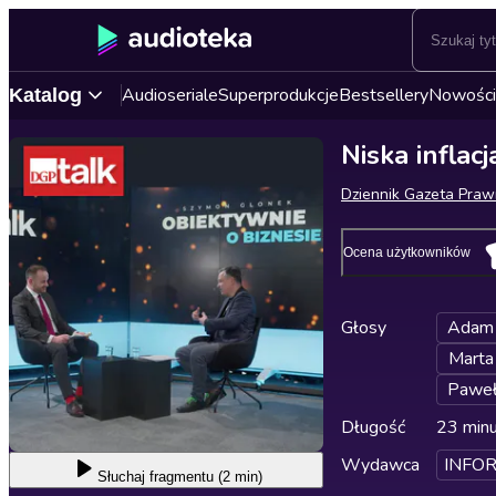
Audioseriale
Superprodukcje
Bestsellery
Nowości
Katalog
Niska inflac
Dziennik Gazeta Pra
Ocena użytkowników
Głosy
Adam 
Marta
Paweł
Długość
23 min
Wydawca
INFOR
Słuchaj
fragmentu (2 min)