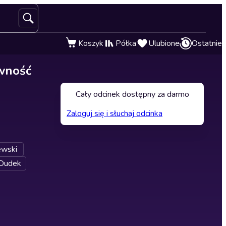
Koszyk
Półka
Ulubione
Ostatnie
ywność
Cały odcinek dostępny za darmo
Zaloguj się i słuchaj odcinka
ewski
 Dudek