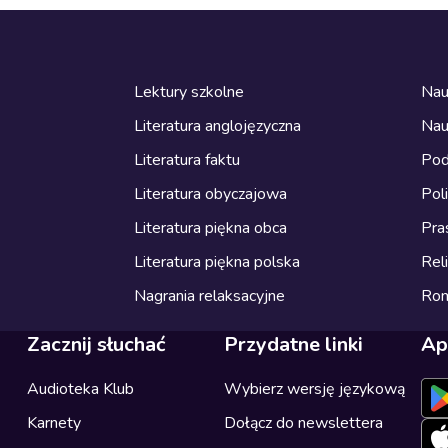
Lektury szkolne
Nau
Literatura anglojęzyczna
Nau
Literatura faktu
Pod
Literatura obyczajowa
Pol
Literatura piękna obca
Pra
Literatura piękna polska
Reli
Nagrania relaksacyjne
Ro
Zacznij słuchać
Przydatne linki
Ap
Audioteka Klub
Wybierz wersję językową
Karnety
Dołącz do newslettera