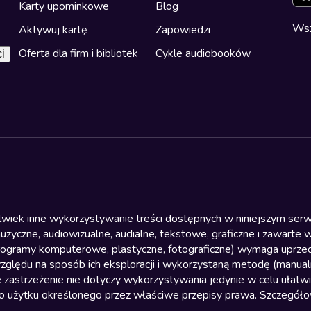
Karty upominkowe
Blog
Wsz
Aktywuj kartę
Zapowiedzi
Oferta dla firm i bibliotek
Cykle audiobooków
i
olwiek inne wykorzystywanie treści dostępnych w niniejszym serwi
yczne, audiowizualne, audialne, tekstowe, graficzne i zawarte w 
, programy komputerowe, plastyczne, fotograficzne) wymaga uprzedn
względu na sposób ich eksploracji i wykorzystaną metodę (manu
 zastrzeżenie nie dotyczy wykorzystywania jedynie w celu ułatw
żytku określonego przez właściwe przepisy prawa. Szczegółowa 