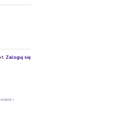
kt.
Zaloguj się
owane i