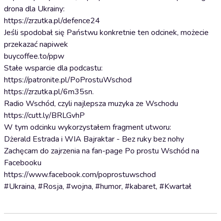
drona dla Ukrainy:
https://zrzutka.pl/defence24
Jeśli spodobał się Państwu konkretnie ten odcinek, możecie
przekazać napiwek
buycoffee.to/ppw
Stałe wsparcie dla podcastu:
https://patronite.pl/PoProstuWschod
https://zrzutka.pl/6m35sn.
Radio Wschód, czyli najlepsza muzyka ze Wschodu
https://cutt.ly/BRLGvhP
W tym odcinku wykorzystałem fragment utworu:
Dżerald Estrada i WIA Bajraktar - Bez ruky bez nohy
Zachęcam do zajrzenia na fan-page Po prostu Wschód na
Facebooku
https://www.facebook.com/poprostuwschod
#Ukraina, #Rosja, #wojna, #humor, #kabaret, #Kwartał