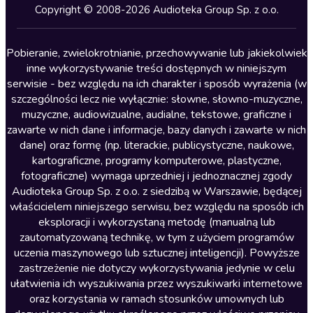
Kryminały
Copyright © 2008-2026 Audioteka Group Sp. z o.o.
Lektury szkolne
Literatura anglojęzyczna
Pobieranie, zwielokrotnianie, przechowywanie lub jakiekolwiek
inne wykorzystywanie treści dostępnych w niniejszym
Literatura faktu
serwisie - bez względu na ich charakter i sposób wyrażenia (w
szczególności lecz nie wyłącznie: słowne, słowno-muzyczne,
Literatura obyczajowa
muzyczne, audiowizualne, audialne, tekstowe, graficzne i
Literatura piękna obca
zawarte w nich dane i informacje, bazy danych i zawarte w nich
dane) oraz formę (np. literackie, publicystyczne, naukowe,
Literatura piękna polska
kartograficzne, programy komputerowe, plastyczne,
Nagrania relaksacyjne
fotograficzne) wymaga uprzedniej i jednoznacznej zgody
Audioteka Group Sp. z o.o. z siedzibą w Warszawie, będącej
Nauka języków
właścicielem niniejszego serwisu, bez względu na sposób ich
Nauki humanistyczne
eksploracji i wykorzystaną metodę (manualną lub
zautomatyzowaną technikę, w tym z użyciem programów
Podcasty i audycje
uczenia maszynowego lub sztucznej inteligencji). Powyższe
Polityka
zastrzeżenie nie dotyczy wykorzystywania jedynie w celu
ułatwienia ich wyszukiwania przez wyszukiwarki internetowe
Prasa
oraz korzystania w ramach stosunków umownych lub