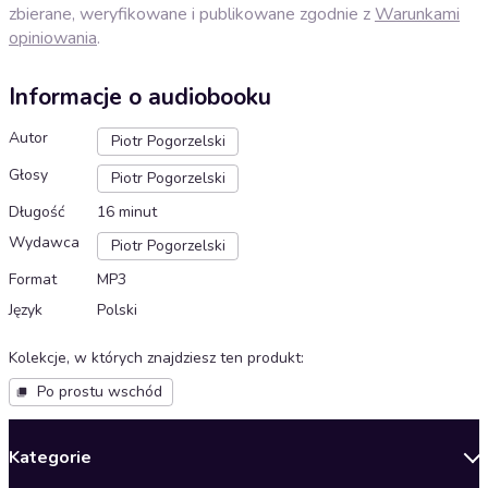
zbierane, weryfikowane i publikowane zgodnie z
Warunkami
opiniowania
.
Informacje o audiobooku
Autor
Piotr Pogorzelski
Głosy
Piotr Pogorzelski
Długość
16 minut
Wydawca
Piotr Pogorzelski
Format
MP3
Język
Polski
Kolekcje, w których znajdziesz ten produkt
:
Po prostu wschód
Kategorie