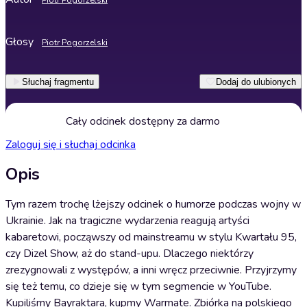
Piotr Pogorzelski
Głosy
Piotr Pogorzelski
Słuchaj fragmentu
Dodaj do ulubionych
Cały odcinek dostępny za darmo
Zaloguj się i słuchaj odcinka
Opis
Tym razem trochę lżejszy odcinek o humorze podczas wojny w
Ukrainie. Jak na tragiczne wydarzenia reagują artyści
kabaretowi, począwszy od mainstreamu w stylu Kwartału 95,
czy Dizel Show, aż do stand-upu. Dlaczego niektórzy
zrezygnowali z występów, a inni wręcz przeciwnie. Przyjrzymy
się też temu, co dzieje się w tym segmencie w YouTube.
Kupiliśmy Bayraktara, kupmy Warmate. Zbiórka na polskiego