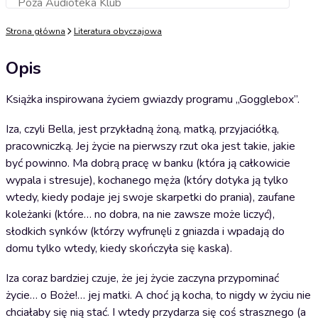
Poza Audioteka Klub
Dodaj do koszyka
Strona główna
Literatura obyczajowa
Opis
Książka inspirowana życiem gwiazdy programu „Gogglebox”.
Iza, czyli Bella, jest przykładną żoną, matką, przyjaciółką,
pracowniczką. Jej życie na pierwszy rzut oka jest takie, jakie
być powinno. Ma dobrą pracę w banku (która ją całkowicie
wypala i stresuje), kochanego męża (który dotyka ją tylko
wtedy, kiedy podaje jej swoje skarpetki do prania), zaufane
koleżanki (które… no dobra, na nie zawsze może liczyć),
słodkich synków (którzy wyfrunęli z gniazda i wpadają do
domu tylko wtedy, kiedy skończyła się kaska).
Iza coraz bardziej czuje, że jej życie zaczyna przypominać
życie… o Boże!… jej matki. A choć ją kocha, to nigdy w życiu nie
chciałaby się nią stać. I wtedy przydarza się coś strasznego (a