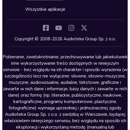
Cykle audiobooków
Horror
Wszystkie aplikacje
Inne języki
Komedia
Kryminały
Copyright © 2008-2026 Audioteka Group Sp. z o.o.
Lektury szkolne
Literatura anglojęzyczna
Pobieranie, zwielokrotnianie, przechowywanie lub jakiekolwiek
inne wykorzystywanie treści dostępnych w niniejszym
Literatura faktu
serwisie - bez względu na ich charakter i sposób wyrażenia (w
szczególności lecz nie wyłącznie: słowne, słowno-muzyczne,
Literatura obyczajowa
muzyczne, audiowizualne, audialne, tekstowe, graficzne i
Literatura piękna obca
zawarte w nich dane i informacje, bazy danych i zawarte w nich
dane) oraz formę (np. literackie, publicystyczne, naukowe,
Literatura piękna polska
kartograficzne, programy komputerowe, plastyczne,
Nagrania relaksacyjne
fotograficzne) wymaga uprzedniej i jednoznacznej zgody
Audioteka Group Sp. z o.o. z siedzibą w Warszawie, będącej
Nauka języków
właścicielem niniejszego serwisu, bez względu na sposób ich
Nauki humanistyczne
eksploracji i wykorzystaną metodę (manualną lub