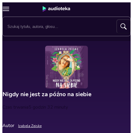
Nigdy nie jest za późno na siebie
Czas trwania
5 godzin 32 minuty
Autor
Izabela Zeiske