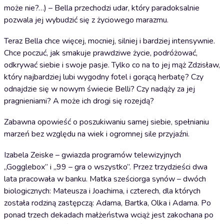
może nie?…) – Bella przechodzi udar, który paradoksalnie
pozwala jej wybudzić się z życiowego marazmu.
Teraz Bella chce więcej, mocniej, silniej i bardziej intensywnie.
Chce poczuć, jak smakuje prawdziwe życie, podróżować,
odkrywać siebie i swoje pasje. Tylko co na to jej mąż Zdzisław,
który najbardziej lubi wygodny fotel i gorącą herbatę? Czy
odnajdzie się w nowym świecie Belli? Czy nadąży za jej
pragnieniami? A może ich drogi się rozejdą?
Zabawna opowieść o poszukiwaniu samej siebie, spełnianiu
marzeń bez względu na wiek i ogromnej sile przyjaźni.
Izabela Zeiske – gwiazda programów telewizyjnych
„Gogglebox” i „99 – gra o wszystko”. Przez trzydzieści dwa
lata pracowała w banku. Matka sześciorga synów – dwóch
biologicznych: Mateusza i Joachima, i czterech, dla których
została rodziną zastępczą: Adama, Bartka, Olka i Adama. Po
ponad trzech dekadach małżeństwa wciąż jest zakochana po