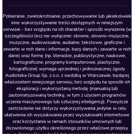
Lektury szkolne
Literatura anglojęzyczna
Pobieranie, zwielokrotnianie, przechowywanie lub jakiekolwiek
inne wykorzystywanie treści dostępnych w niniejszym
Literatura faktu
serwisie - bez względu na ich charakter i sposób wyrażenia (w
szczególności lecz nie wyłącznie: słowne, słowno-muzyczne,
Literatura obyczajowa
muzyczne, audiowizualne, audialne, tekstowe, graficzne i
Literatura piękna obca
zawarte w nich dane i informacje, bazy danych i zawarte w nich
dane) oraz formę (np. literackie, publicystyczne, naukowe,
Literatura piękna polska
kartograficzne, programy komputerowe, plastyczne,
Nagrania relaksacyjne
fotograficzne) wymaga uprzedniej i jednoznacznej zgody
Audioteka Group Sp. z o.o. z siedzibą w Warszawie, będącej
Nauka języków
właścicielem niniejszego serwisu, bez względu na sposób ich
Nauki humanistyczne
eksploracji i wykorzystaną metodę (manualną lub
zautomatyzowaną technikę, w tym z użyciem programów
Podcasty i audycje
uczenia maszynowego lub sztucznej inteligencji). Powyższe
Polityka
zastrzeżenie nie dotyczy wykorzystywania jedynie w celu
ułatwienia ich wyszukiwania przez wyszukiwarki internetowe
Prasa
oraz korzystania w ramach stosunków umownych lub
Religia
dozwolonego użytku określonego przez właściwe przepisy