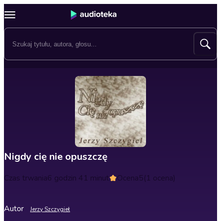
Nigdy cię nie opuszczę
Czas trwania
6 godzin 41 minut
Ocena
5
(1 ocena)
Autor
Jerzy Szczygieł