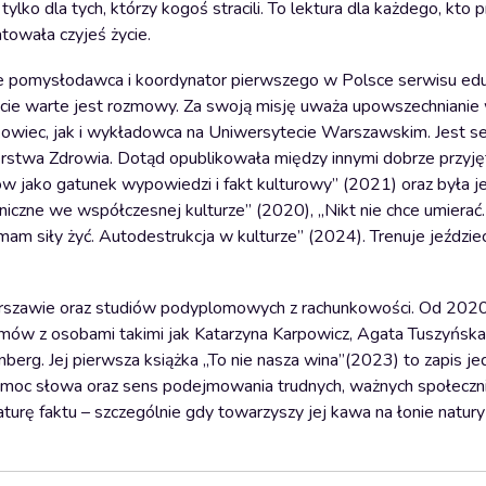
ylko dla tych, którzy kogoś stracili. To lektura dla każdego, kto 
atowała czyjeś życie.
że pomysłodawca i koordynator pierwszego w Polsce serwisu ed
ycie warte jest rozmowy. Za swoją misję uważa upowszechnianie
owiec, jak i wykładowca na Uniwersytecie Warszawskim. Jest s
rstwa Zdrowia. Dotąd opublikowała między innymi dobrze przyję
w jako gatunek wypowiedzi i fakt kulturowy” (2021) oraz była 
iczne we współczesnej kulturze” (2020), „Nikt nie chce umierać.
am siły żyć. Autodestrukcja w kulturze” (2024). Trenuje jeździe
szawie oraz studiów podyplomowych z rachunkowości. Od 2020 
zmów z osobami takimi jak Katarzyna Karpowicz, Agata Tuszyńska
berg. Jej pierwsza książka „To nie nasza wina”(2023) to zapis j
oc słowa oraz sens podejmowania trudnych, ważnych społeczn
turę faktu – szczególnie gdy towarzyszy jej kawa na łonie natury