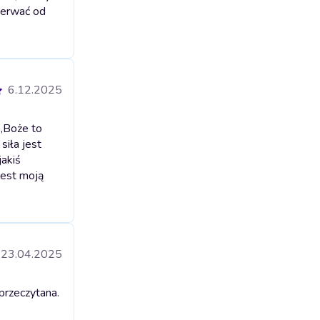
oderwać od
6.12.2025
 ,Boże to
siła jest
jakiś
jest moją
23.04.2025
przeczytana.