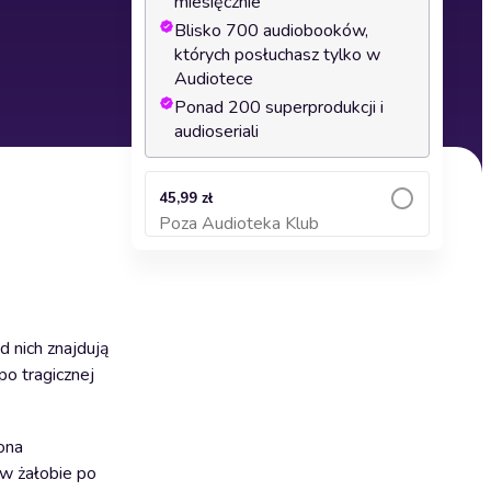
miesięcznie
Blisko 700 audiobooków,
których posłuchasz tylko w
Audiotece
Ponad 200 superprodukcji i
audioseriali
45,99 zł
Poza Audioteka Klub
Dodaj do koszyka
 nich znajdują
 po tragicznej
ona
 w żałobie po