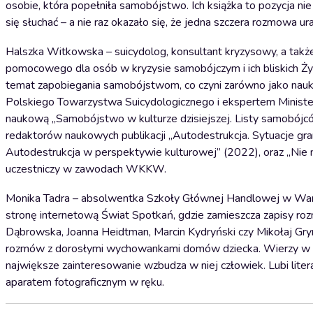
osobie, która popełniła samobójstwo. Ich książka to pozycja nie t
się słuchać – a nie raz okazało się, że jedna szczera rozmowa ur
Halszka Witkowska – suicydolog, konsultant kryzysowy, a tak
pomocowego dla osób w kryzysie samobójczym i ich bliskich Ż
temat zapobiegania samobójstwom, co czyni zarówno jako nauk
Polskiego Towarzystwa Suicydologicznego i ekspertem Ministe
naukową „Samobójstwo w kulturze dzisiejszej. Listy samobójcó
redaktorów naukowych publikacji „Autodestrukcja. Sytuacje gran
Autodestrukcja w perspektywie kulturowej” (2022), oraz „Nie m
uczestniczy w zawodach WKKW.
Monika Tadra – absolwentka Szkoły Głównej Handlowej w War
stronę internetową Świat Spotkań, gdzie zamieszcza zapisy ro
Dąbrowska, Joanna Heidtman, Marcin Kydryński czy Mikołaj Gryn
rozmów z dorosłymi wychowankami domów dziecka. Wierzy w m
największe zainteresowanie wzbudza w niej człowiek. Lubi litera
aparatem fotograficznym w ręku.