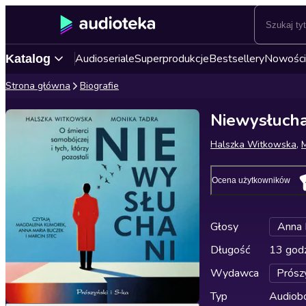
Audioseriale
Superprodukcje
Bestsellery
Nowości
Katalog
Strona główna
Biografie
Niewysłuchan
Halszka Witkowska
,
Ocena użytkowników
Głosy
Anna 
Długość
13 godz
Wydawca
Prósz
Typ
Audiobo