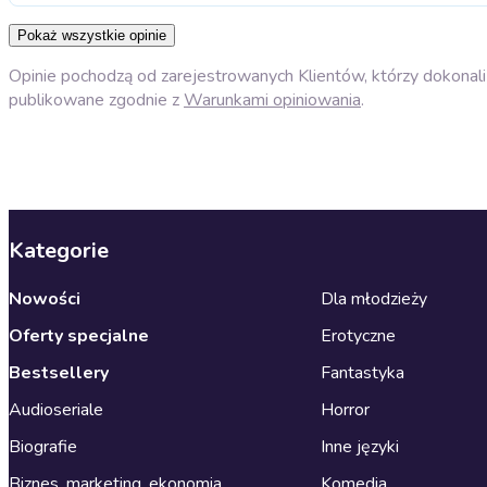
Pokaż wszystkie opinie
Opinie pochodzą od zarejestrowanych Klientów, którzy dokonali 
publikowane zgodnie z
Warunkami opiniowania
.
Kategorie
Nowości
Dla młodzieży
Oferty specjalne
Erotyczne
Bestsellery
Fantastyka
Audioseriale
Horror
Biografie
Inne języki
Biznes, marketing, ekonomia
Komedia