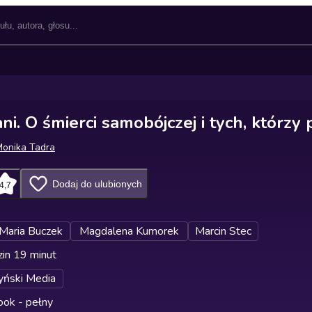
i. O śmierci samobójczej i tych, którzy 
Monika Tadra
Dodaj do ulubionych
4,7
Maria Buczek
Magdalena Kumorek
Marcin Stec
in 19 minut
yński Media
ok - pełny