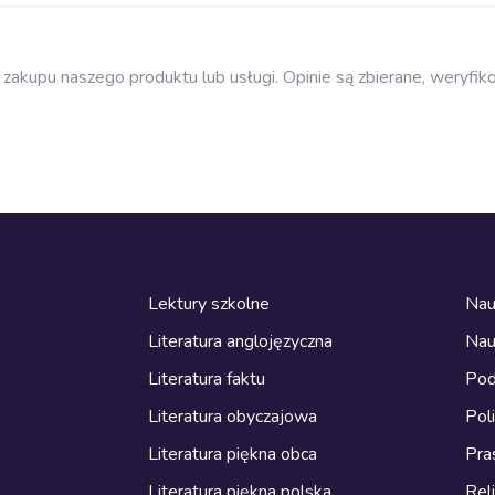
zakupu naszego produktu lub usługi. Opinie są zbierane, weryfik
Lektury szkolne
Nau
Literatura anglojęzyczna
Nau
Literatura faktu
Pod
Literatura obyczajowa
Pol
Literatura piękna obca
Pra
Literatura piękna polska
Reli