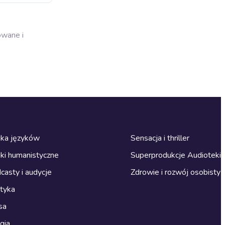
owane i
ka języków
Sensacja i thriller
ki humanistyczne
Superprodukcje Audioteki
casty i audycje
Zdrowie i rozwój osobisty
ityka
sa
gia