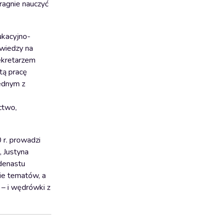
pragnie nauczyć
ukacyjno-
 wiedzy na
ekretarzem
tą pracę
jednym z
ctwo,
r. prowadzi
, Justyna
edenastu
ie tematów, a
 – i wędrówki z