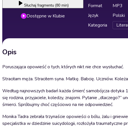
Format
MP3
Słuchaj
fragmentu (80 min)
Język
Polski
Dostępne w Klubie
Kategoria
Litera
Opis
Poruszająca opowieść o tych, których nikt nie chce wysłuchać.
Straciłam męża. Straciłem syna. Matkę. Babcię. Uczniów. Koleża
Według najnowszych badań każda śmierć samobójcza dotyka 135
się rodzina, przyjaciele, koledzy, znajomi. Pytanie „dlaczego?” un
śmierci. Spróbujmy choć częściowo na nie odpowiedzieć.
Monika Tadra zebrała trzynaście opowieści o bólu, żalu i gniew
specjalistka w dziedzinie suicydologii, rozłożyła traumatyczne p