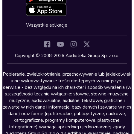
Deklaracja dostępności
Erotyczne
Zapowiedzi
Fantastyka
Cykle audiobooków
Horror
Wszystkie aplikacje
Inne języki
Komedia
Kryminały
Copyright © 2008-2026 Audioteka Group Sp. z o.o.
Lektury szkolne
Literatura anglojęzyczna
Pobieranie, zwielokrotnianie, przechowywanie lub jakiekolwiek
inne wykorzystywanie treści dostępnych w niniejszym
Literatura faktu
serwisie - bez względu na ich charakter i sposób wyrażenia (w
szczególności lecz nie wyłącznie: słowne, słowno-muzyczne,
Literatura obyczajowa
muzyczne, audiowizualne, audialne, tekstowe, graficzne i
Literatura piękna obca
zawarte w nich dane i informacje, bazy danych i zawarte w nich
dane) oraz formę (np. literackie, publicystyczne, naukowe,
Literatura piękna polska
kartograficzne, programy komputerowe, plastyczne,
Nagrania relaksacyjne
fotograficzne) wymaga uprzedniej i jednoznacznej zgody
Audioteka Group Sp. z o.o. z siedzibą w Warszawie, będącej