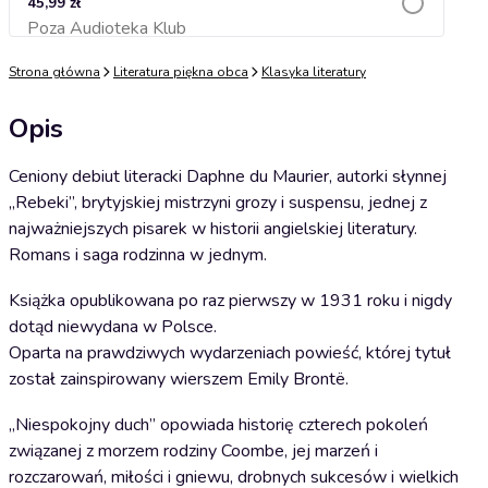
45,99 zł
Poza Audioteka Klub
Dodaj do koszyka
Strona główna
Literatura piękna obca
Klasyka literatury
Opis
Ceniony debiut literacki Daphne du Maurier, autorki słynnej
„Rebeki”, brytyjskiej mistrzyni grozy i suspensu, jednej z
najważniejszych pisarek w historii angielskiej literatury.
Romans i saga rodzinna w jednym.
Książka opublikowana po raz pierwszy w 1931 roku i nigdy
dotąd niewydana w Polsce.
Oparta na prawdziwych wydarzeniach powieść, której tytuł
został zainspirowany wierszem Emily Brontë.
„Niespokojny duch” opowiada historię czterech pokoleń
związanej z morzem rodziny Coombe, jej marzeń i
rozczarowań, miłości i gniewu, drobnych sukcesów i wielkich