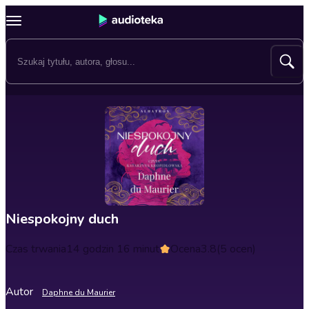
Niespokojny duch
Czas trwania
14 godzin 16 minut
Ocena
3.8
(5 ocen)
Autor
Daphne du Maurier