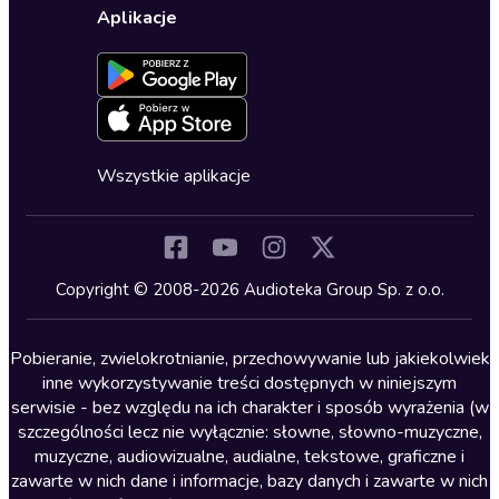
Karty upominkowe
Ustawienia prywatności
Dla dzieci
Aplikacje
Dołącz do newslettera
Aktywuj kartę
Formularz zgłaszania nielegalnych treści
Dla młodzieży
Blog
Oferta dla firm i bibliotek
Deklaracja dostępności
Erotyczne
Zapowiedzi
Fantastyka
Cykle audiobooków
Horror
Wszystkie aplikacje
Inne języki
Komedia
Kryminały
Copyright © 2008-2026 Audioteka Group Sp. z o.o.
Lektury szkolne
Literatura anglojęzyczna
Pobieranie, zwielokrotnianie, przechowywanie lub jakiekolwiek
inne wykorzystywanie treści dostępnych w niniejszym
Literatura faktu
serwisie - bez względu na ich charakter i sposób wyrażenia (w
szczególności lecz nie wyłącznie: słowne, słowno-muzyczne,
Literatura obyczajowa
muzyczne, audiowizualne, audialne, tekstowe, graficzne i
Literatura piękna obca
zawarte w nich dane i informacje, bazy danych i zawarte w nich