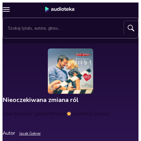
Nieoczekiwana zmiana ról
Czas trwania
7 godzin 8 minut
Ocena
4
(2 oceny)
Autor
Jacek Getner