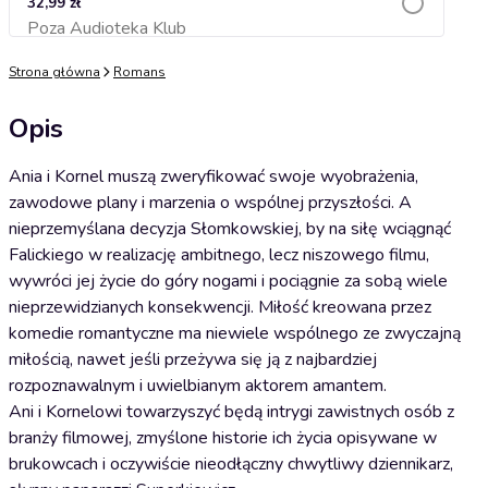
32,99 zł
Poza Audioteka Klub
Dodaj do koszyka
Strona główna
Romans
Opis
Ania i Kornel muszą zweryfikować swoje wyobrażenia,
zawodowe plany i marzenia o wspólnej przyszłości. A
nieprzemyślana decyzja Słomkowskiej, by na siłę wciągnąć
Falickiego w realizację ambitnego, lecz niszowego filmu,
wywróci jej życie do góry nogami i pociągnie za sobą wiele
nieprzewidzianych konsekwencji. Miłość kreowana przez
komedie romantyczne ma niewiele wspólnego ze zwyczajną
miłością, nawet jeśli przeżywa się ją z najbardziej
rozpoznawalnym i uwielbianym aktorem amantem.
Ani i Kornelowi towarzyszyć będą intrygi zawistnych osób z
branży filmowej, zmyślone historie ich życia opisywane w
brukowcach i oczywiście nieodłączny chwytliwy dziennikarz,