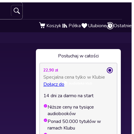
Koszyk
Półka
Ulubione
Ostatnie
Posłuchaj w całości
22,90 zł
Specjalna cena tylko w Klubie
Dołącz do
14 dni za darmo na start
Niższe ceny na tysiące
audiobooków
Ponad 50.000 tytułów w
ramach Klubu