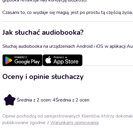
głęboka refleksja nad kondycją ludzkości.
Czasami to, co wydaje się magią, jest po prostu tą częścią życia
Jak słuchać audiobooka?
Słuchaj audiobooka na urządzeniach Android i iOS w aplikacji Au
Oceny i opinie słuchaczy
4
Średnia z 2 ocen: 4
Średnia z 2 ocen
Opinie pochodzą od zarejestrowanych Klientów, którzy dokonali 
publikowane zgodnie z
Warunkami opiniowania
.