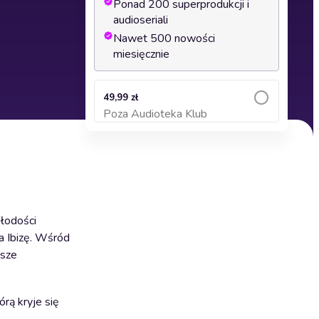
Ponad 200 superprodukcji i
audioseriali
Nawet 500 nowości
miesięcznie
49,99 zł
Poza Audioteka Klub
Dodaj do koszyka
łodości
a Ibizę. Wśród
lsze
rą kryje się