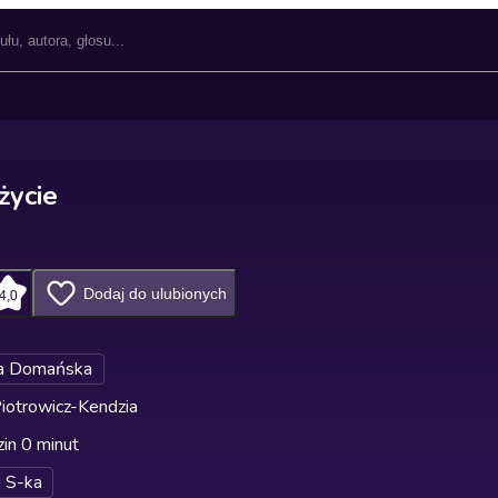
życie
Dodaj do ulubionych
4,0
a Domańska
iotrowicz-Kendzia
in 0 minut
i S-ka