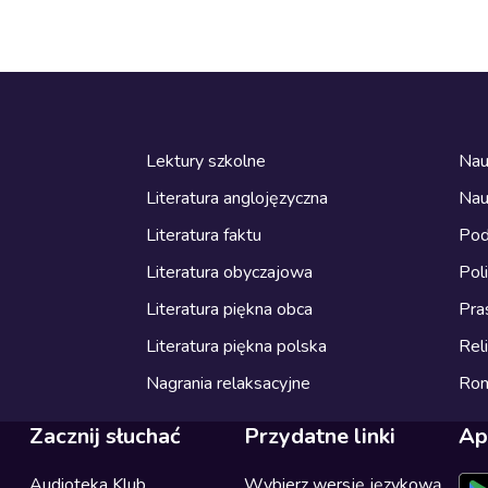
Lektury szkolne
Nau
Literatura anglojęzyczna
Nau
Literatura faktu
Pod
Literatura obyczajowa
Pol
Literatura piękna obca
Pra
Literatura piękna polska
Reli
Nagrania relaksacyjne
Ro
Zacznij słuchać
Przydatne linki
Ap
Audioteka Klub
Wybierz wersję językową