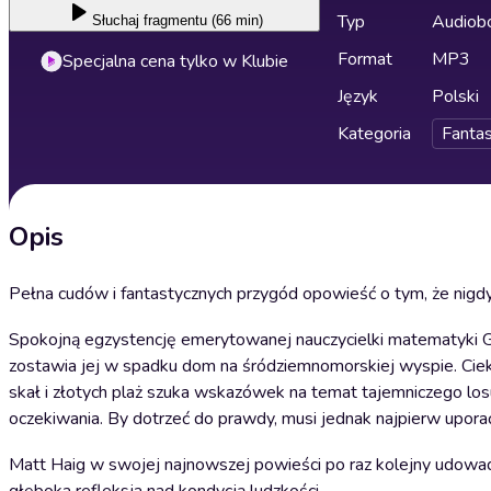
Typ
Audiobo
Słuchaj
fragmentu (66 min)
Format
MP3
Specjalna cena tylko w Klubie
Język
Polski
Kategoria
Fanta
Opis
Pełna cudów i fantastycznych przygód opowieść o tym, że nigdy
Spokojną egzystencję emerytowanej nauczycielki matematyki G
zostawia jej w spadku dom na śródziemnomorskiej wyspie. Cieka
skał i złotych plaż szuka wskazówek na temat tajemniczego losu k
oczekiwania. By dotrzeć do prawdy, musi jednak najpierw upora
Matt Haig w swojej najnowszej powieści po raz kolejny udowadni