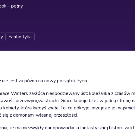
ok - pełny
sy
Fantastyka
 nie jest za późno na nowy początek życia
race Winters zakłóca niespodziewany list: koleżanka z czasów m
wość przezwycięża strach i Grace kupuje bilet w jedną stronę n
obiety, którą kiedyś znała. To, co odkryje, przejdzie jej najśmie
ć się z demonami własnej przeszłości.
a, że ma niezwykły dar opowiadania fantastycznej historii, za któ