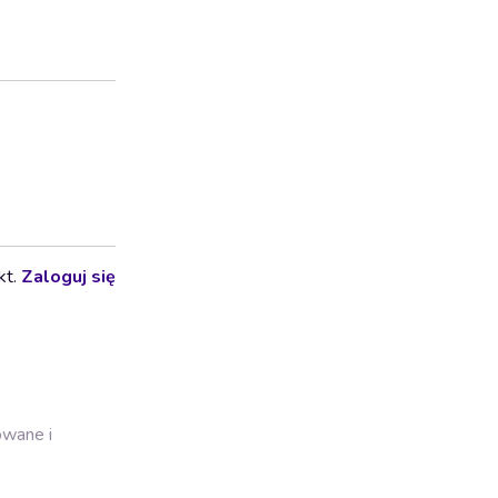
kt.
Zaloguj się
owane i