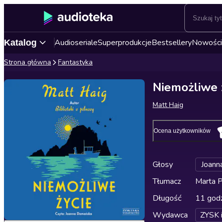
Audioseriale
Superprodukcje
Bestsellery
Nowości
Katalog
Strona główna
Fantastyka
Niemożliwe 
Matt Haig
Ocena użytkowników
Głosy
Joann
Tłumacz
Marta P
Długość
11 godz
Wydawca
ZYSK 