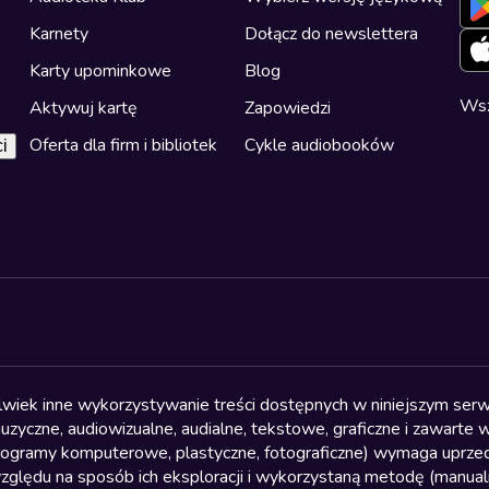
Karnety
Dołącz do newslettera
Karty upominkowe
Blog
Wsz
Aktywuj kartę
Zapowiedzi
Oferta dla firm i bibliotek
Cykle audiobooków
i
olwiek inne wykorzystywanie treści dostępnych w niniejszym serwi
yczne, audiowizualne, audialne, tekstowe, graficzne i zawarte w 
, programy komputerowe, plastyczne, fotograficzne) wymaga uprzedn
względu na sposób ich eksploracji i wykorzystaną metodę (manu